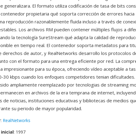
 generalizara. El formato utiliza codificación de tasa de bits con
 contenedor propietaria qué soporta corrección de errores hacia 
na reproducción razonablemente fluida incluso a través de conex
nestables. Los archivos RM pueden contener múltiples flujos a dif
itando la tecnología SureStream qué adapta la calidad de reproduc
onible en tiempo real. El contenedor soporta metadatos para titu
e derechos de autor, y RealNetworks desarrollo los protocolos 
nto con el formato para una entrega eficiente por red. La comp
a impresionante para su época, ofreciendo vídeo aceptable a tas
-30 kbps cuando los enfoques competidores tenian dificultades
 sido ampliamente reemplazado por tecnologias de streaming mo
ermanecen en archivos de la era temprana de internet, incluyen
s de noticias, instituciones educativas y bibliotecas de medios q
ante su periodo de mayor popularidad.
r
:
RealNetworks
inicial
: 1997