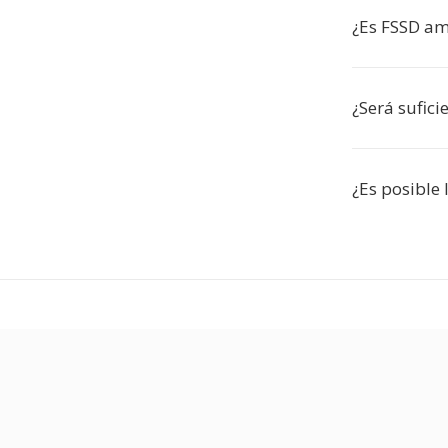
¿Es FSSD a
¿Será sufici
¿Es posible 