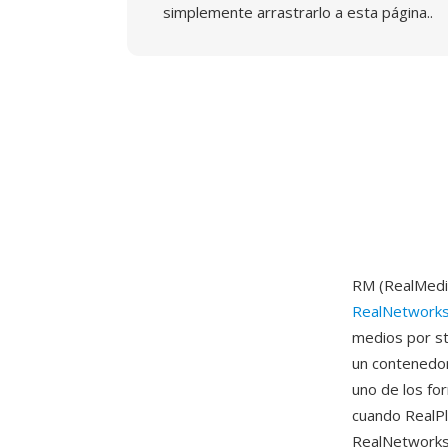
simplemente arrastrarlo a esta página..
RM (RealMedia
RealNetwork
medios por st
un contenedor
uno de los fo
cuando RealPl
RealNetworks 