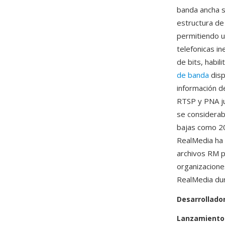
banda ancha se
estructura de
permitiendo u
telefonicas i
de bits, habil
de banda
disp
información d
RTSP y PNA ju
se considerab
bajas como 20
RealMedia ha
archivos RM p
organizacione
RealMedia dur
Desarrollado
Lanzamiento 