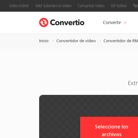
Video Editor
Add Subtitles to Video
Compress Video
GIF Editor
Te
Convertir
Inicio
Convertidor de vídeo
Convertidor de R
Ext
Seleccione los
archivos