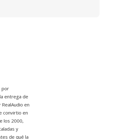
 por
la entrega de
 RealAudio en
 convirtio en
e los 2000,
taladas y
tes de qué la