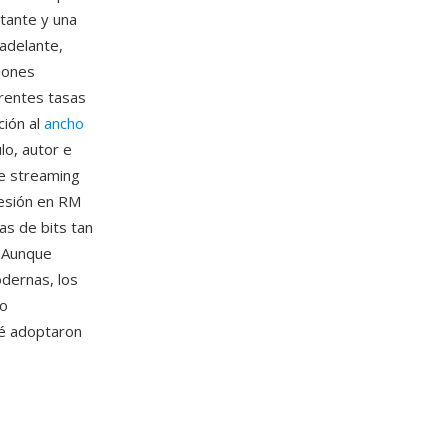
stante y una
adelante,
iones
erentes tasas
ción al
ancho
lo, autor e
de streaming
resión en RM
as de bits tan
. Aunque
dernas, los
do
ué adoptaron