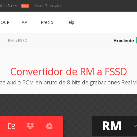
xt to Speech
Video Translator
OCR
API
Precio
Help
Excelente
M
RM a FSSD
Convertidor de RM a FSSD
rae audio PCM en bruto de 8 bits de grabaciones RealM
RM