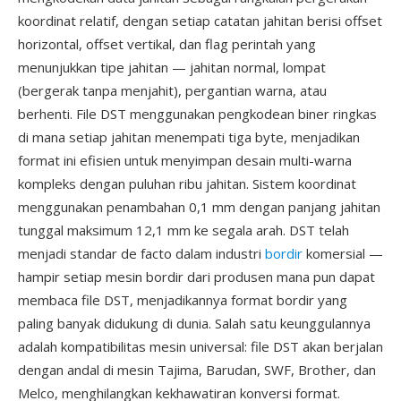
koordinat relatif, dengan setiap catatan jahitan berisi offset
horizontal, offset vertikal, dan flag perintah yang
menunjukkan tipe jahitan — jahitan normal, lompat
(bergerak tanpa menjahit), pergantian warna, atau
berhenti. File DST menggunakan pengkodean biner ringkas
di mana setiap jahitan menempati tiga byte, menjadikan
format ini efisien untuk menyimpan desain multi-warna
kompleks dengan puluhan ribu jahitan. Sistem koordinat
menggunakan penambahan 0,1 mm dengan panjang jahitan
tunggal maksimum 12,1 mm ke segala arah. DST telah
menjadi standar de facto dalam industri
bordir
komersial —
hampir setiap mesin bordir dari produsen mana pun dapat
membaca file DST, menjadikannya format bordir yang
paling banyak didukung di dunia. Salah satu keunggulannya
adalah kompatibilitas mesin universal: file DST akan berjalan
dengan andal di mesin Tajima, Barudan, SWF, Brother, dan
Melco, menghilangkan kekhawatiran konversi format.