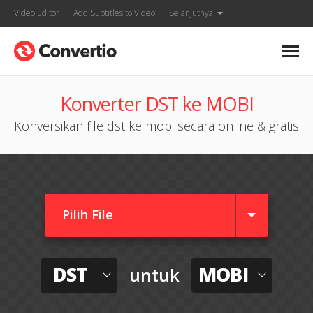
Video Editor
Add Subtitles to Video
Selanjutnya
Konverter DST ke MOBI
Konversikan file dst ke mobi secara online & gratis
Pilih File
DST
MOBI
untuk