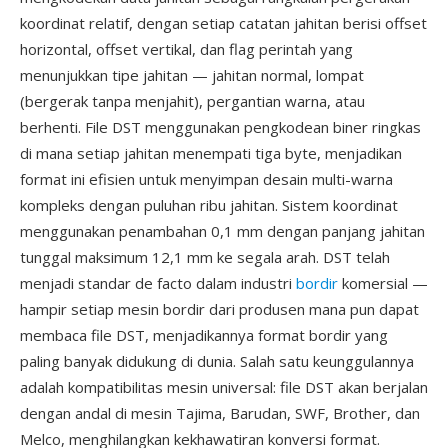
koordinat relatif, dengan setiap catatan jahitan berisi offset
horizontal, offset vertikal, dan flag perintah yang
menunjukkan tipe jahitan — jahitan normal, lompat
(bergerak tanpa menjahit), pergantian warna, atau
berhenti. File DST menggunakan pengkodean biner ringkas
di mana setiap jahitan menempati tiga byte, menjadikan
format ini efisien untuk menyimpan desain multi-warna
kompleks dengan puluhan ribu jahitan. Sistem koordinat
menggunakan penambahan 0,1 mm dengan panjang jahitan
tunggal maksimum 12,1 mm ke segala arah. DST telah
menjadi standar de facto dalam industri
bordir
komersial —
hampir setiap mesin bordir dari produsen mana pun dapat
membaca file DST, menjadikannya format bordir yang
paling banyak didukung di dunia. Salah satu keunggulannya
adalah kompatibilitas mesin universal: file DST akan berjalan
dengan andal di mesin Tajima, Barudan, SWF, Brother, dan
Melco, menghilangkan kekhawatiran konversi format.