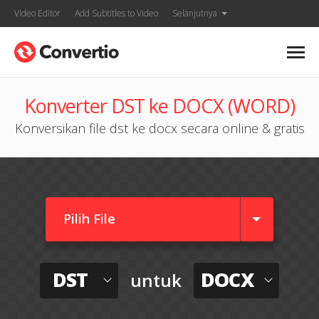
Video Editor
Add Subtitles to Video
Selanjutnya
Konverter DST ke DOCX (WORD)
Konversikan file dst ke docx secara online & gratis
Pilih File
DST
DOCX
untuk