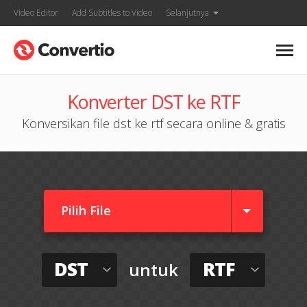
Video Editor
Add Subtitles to Video
Selanjutnya
Konverter DST ke RTF
Konversikan file dst ke rtf secara online & gratis
Pilih File
DST
RTF
untuk