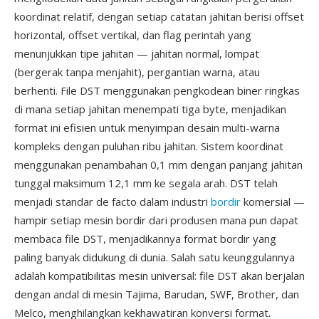
koordinat relatif, dengan setiap catatan jahitan berisi offset
horizontal, offset vertikal, dan flag perintah yang
menunjukkan tipe jahitan — jahitan normal, lompat
(bergerak tanpa menjahit), pergantian warna, atau
berhenti. File DST menggunakan pengkodean biner ringkas
di mana setiap jahitan menempati tiga byte, menjadikan
format ini efisien untuk menyimpan desain multi-warna
kompleks dengan puluhan ribu jahitan. Sistem koordinat
menggunakan penambahan 0,1 mm dengan panjang jahitan
tunggal maksimum 12,1 mm ke segala arah. DST telah
menjadi standar de facto dalam industri
bordir
komersial —
hampir setiap mesin bordir dari produsen mana pun dapat
membaca file DST, menjadikannya format bordir yang
paling banyak didukung di dunia. Salah satu keunggulannya
adalah kompatibilitas mesin universal: file DST akan berjalan
dengan andal di mesin Tajima, Barudan, SWF, Brother, dan
Melco, menghilangkan kekhawatiran konversi format.