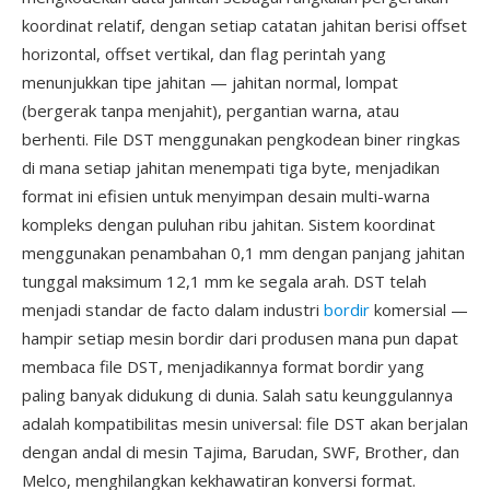
koordinat relatif, dengan setiap catatan jahitan berisi offset
horizontal, offset vertikal, dan flag perintah yang
menunjukkan tipe jahitan — jahitan normal, lompat
(bergerak tanpa menjahit), pergantian warna, atau
berhenti. File DST menggunakan pengkodean biner ringkas
di mana setiap jahitan menempati tiga byte, menjadikan
format ini efisien untuk menyimpan desain multi-warna
kompleks dengan puluhan ribu jahitan. Sistem koordinat
menggunakan penambahan 0,1 mm dengan panjang jahitan
tunggal maksimum 12,1 mm ke segala arah. DST telah
menjadi standar de facto dalam industri
bordir
komersial —
hampir setiap mesin bordir dari produsen mana pun dapat
membaca file DST, menjadikannya format bordir yang
paling banyak didukung di dunia. Salah satu keunggulannya
adalah kompatibilitas mesin universal: file DST akan berjalan
dengan andal di mesin Tajima, Barudan, SWF, Brother, dan
Melco, menghilangkan kekhawatiran konversi format.