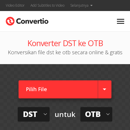
Video Editor
Add Subtitles to Video
Selanjutnya
Konverter DST ke OTB
Konversikan file dst ke otb secara online & gratis
Pilih File
DST
OTB
untuk