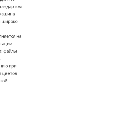
стандартом
 машина
м широко
лняется на
ртации
а: файлы
с
ению при
й цветов
нной