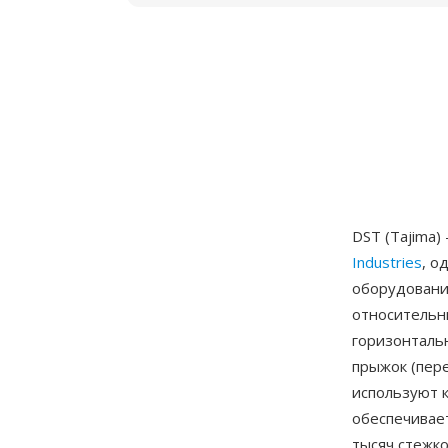
DST (Tajima
Industries
, о
оборудовани
относительн
горизонталь
прыжок (пер
используют к
обеспечивае
тысяч стежко