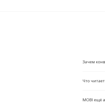
Зачем конв
Что читае
MOBI ещё а