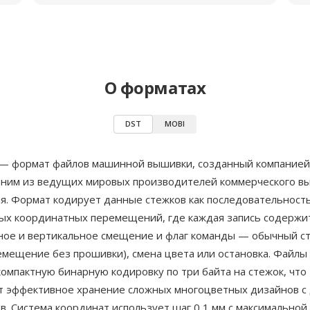
О форматах
DST
MOBI
) — формат файлов машинной вышивки, созданный компание
дним из ведущих мировых производителей коммерческого в
я. Формат кодирует данные стежков как последовательност
ых координатных перемещений, где каждая запись содержи
ное и вертикальное смещение и флаг команды — обычный ст
емещение без прошивки), смена цвета или остановка. Файлы
омпактную бинарную кодировку по три байта на стежок, что
т эффективное хранение сложных многоцветных дизайнов с
в. Система координат использует шаг 0,1 мм с максимальной