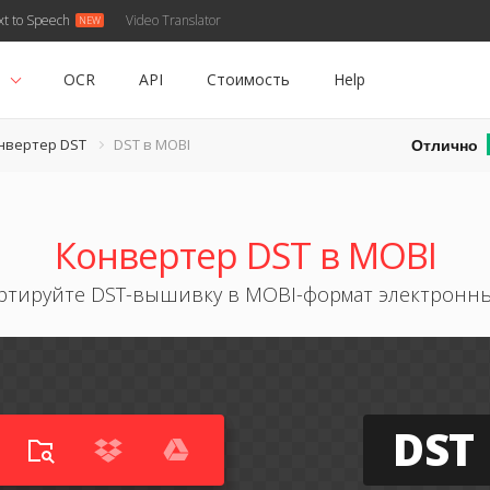
xt to Speech
Video Translator
ь
OCR
API
Стоимость
Help
Отлично
нвертер DST
DST в MOBI
Конвертер DST в MOBI
ртируйте DST-вышивку в MOBI-формат электронны
DST