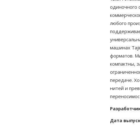
одиночного с
коммерческ
любого прои
поддерживае
универсальн
машинах Taji
форматов. М
компактны, 
ограниченно
передаче. Х
нитей и пре
переносимос
Разработчи
Дата выпус