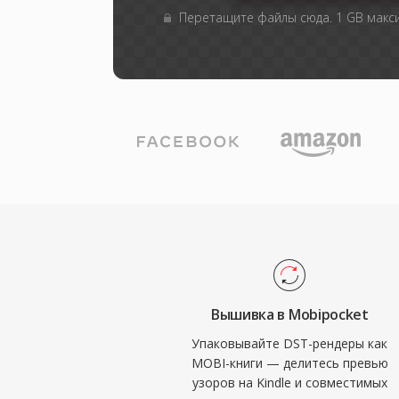
Перетащите файлы сюда. 1 GB мак
Вышивка в Mobipocket
Упаковывайте DST-рендеры как
MOBI-книги — делитесь превью
узоров на Kindle и совместимых