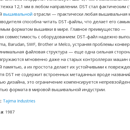
тежка 12,1 мм в любом направлении. DST стал фактическим 
ой
вышивальной
отрасли — практически любая вышивальная
зводителя способна читать DST-файлы, что делает его самы
мым форматом вышивки в мире. Главное преимущество —
ая совместимость с оборудованием: DST-файл надежно выпо
ma, Barudan, SWF, Brother и Melco, устраняя проблемы конве
инимальная файловая структура — еще одна сильная сторон
загружаются мгновенно даже на старых контроллерах машин 
й памятью, а их простота делает их устойчивыми к поврежд
отя DST не содержит встроенных метаданных вроде названи
вью дизайна, это ограничение компенсируется непревзойде
тью формата в мировой вышивальной индустрии.
к
:
Tajima Industries
ка
: 1987