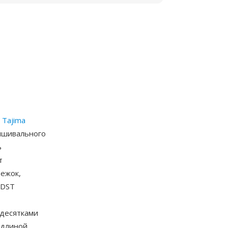
й
Tajima
ышивального
ь
т
ежок,
 DST
 десятками
 длиной