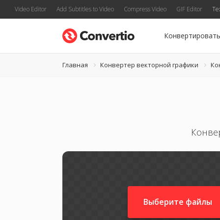
Video Editor
Add Subtitles to Video
Compress Video
GIF Editor
Te
Конвертироват
Главная
Конвертер векторной графики
Ко
Конве
Выберите файлы