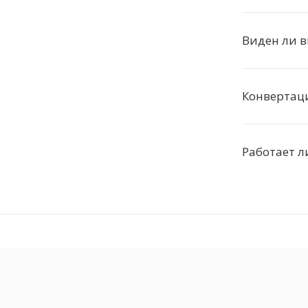
Виден ли 
Конвертаци
Работает л