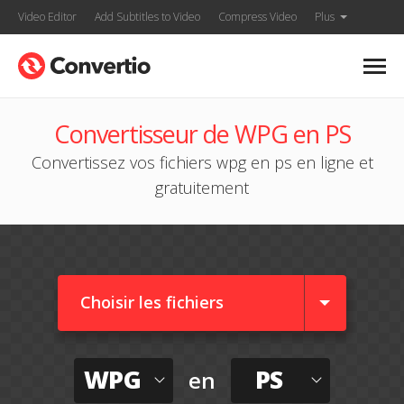
Video Editor
Add Subtitles to Video
Compress Video
Plus
Convertisseur de WPG en PS
Convertissez vos fichiers wpg en ps en ligne et
gratuitement
Choisir les fichiers
WPG
PS
en