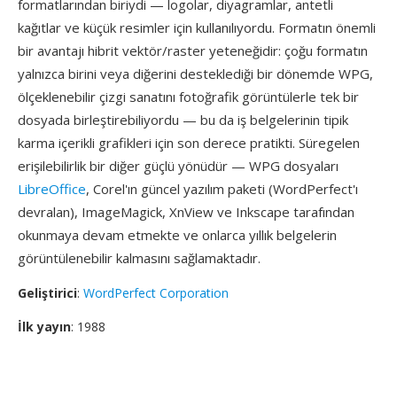
formatlarından biriydi — logolar, diyagramlar, antetli
kağıtlar ve küçük resimler için kullanılıyordu. Formatın önemli
bir avantajı hibrit vektör/raster yeteneğidir: çoğu formatın
yalnızca birini veya diğerini desteklediği bir dönemde WPG,
ölçeklenebilir çizgi sanatını fotoğrafik görüntülerle tek bir
dosyada birleştirebiliyordu — bu da iş belgelerinin tipik
karma içerikli grafikleri için son derece pratikti. Süregelen
erişilebilirlik bir diğer güçlü yönüdür — WPG dosyaları
LibreOffice
, Corel'ın güncel yazılım paketi (WordPerfect'ı
devralan), ImageMagick, XnView ve Inkscape tarafından
okunmaya devam etmekte ve onlarca yıllık belgelerin
görüntülenebilir kalmasını sağlamaktadır.
Geliştirici
:
WordPerfect Corporation
İlk yayın
: 1988