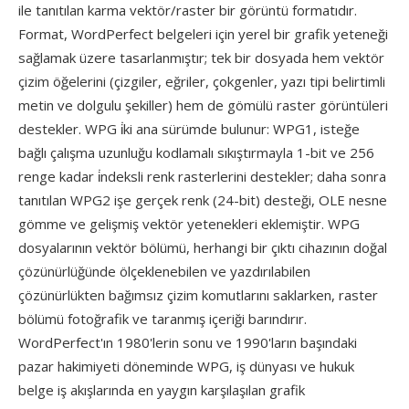
ile tanıtılan karma vektör/raster bir görüntü formatıdır.
Format, WordPerfect belgeleri için yerel bir grafik yeteneği
sağlamak üzere tasarlanmıştır; tek bir dosyada hem vektör
çizim öğelerini (çizgiler, eğriler, çokgenler, yazı tipi belirtimli
metin ve dolgulu şekiller) hem de gömülü raster görüntüleri
destekler. WPG i̇ki ana sürümde bulunur: WPG1, isteğe
bağlı çalışma uzunluğu kodlamalı sıkıştırmayla 1-bit ve 256
renge kadar i̇ndeksli renk rasterlerini destekler; daha sonra
tanıtılan WPG2 işe gerçek renk (24-bit) desteği, OLE nesne
gömme ve gelişmiş vektör yetenekleri eklemiştir. WPG
dosyalarının vektör bölümü, herhangi bir çıktı cihazının doğal
çözünürlüğünde ölçeklenebilen ve yazdırılabilen
çözünürlükten bağımsız çizim komutlarını saklarken, raster
bölümü fotoğrafik ve taranmış içeriği barındırır.
WordPerfect'ın 1980'lerin sonu ve 1990'ların başındaki
pazar hakimiyeti döneminde WPG, iş dünyası ve hukuk
belge iş akışlarında en yaygın karşılaşılan grafik