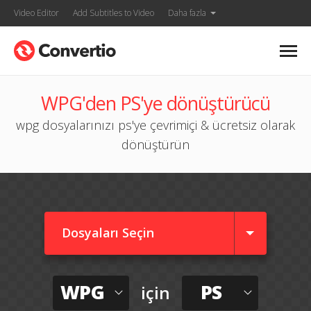
Video Editor
Add Subtitles to Video
Daha fazla
WPG'den PS'ye dönüştürücü
wpg dosyalarınızı ps'ye çevrimiçi & ücretsiz olarak
dönüştürün
Dosyaları Seçin
WPG
PS
için