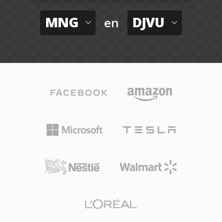
MNG
DJVU
en