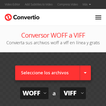
Video Editor
Add Subtitles to Video
Compress Video
Más
Conversor WOFF a VIFF
Convierta sus archivos woff a viff en línea y gratis
Seleccione los archivos
WOFF
VIFF
a