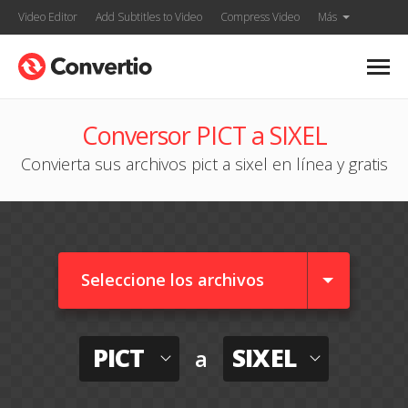
Video Editor
Add Subtitles to Video
Compress Video
Más
Conversor PICT a SIXEL
Convierta sus archivos pict a sixel en línea y gratis
Seleccione los archivos
PICT
SIXEL
a