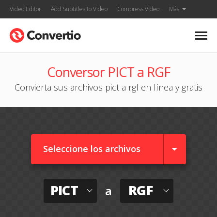
Video Editor
Add Subtitles to Video
Compress Video
Más
Conversor PICT a RGF
Convierta sus archivos pict a rgf en línea y gratis
Seleccione los archivos
PICT
RGF
a