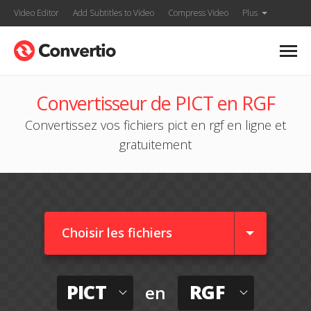
Video Editor
Add Subtitles to Video
Compress Video
Plus
Convertisseur de PICT en RGF
Convertissez vos fichiers pict en rgf en ligne et
gratuitement
Choisir les fichiers
PICT
RGF
en