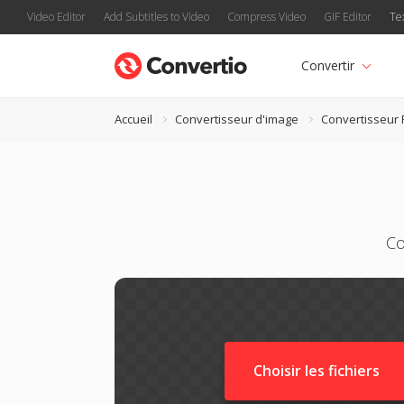
Video Editor
Add Subtitles to Video
Compress Video
GIF Editor
Te
Convertir
Accueil
Convertisseur d'image
Convertisseur 
Co
Choisir les fichiers