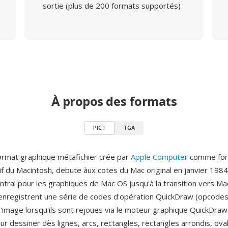
sortie (plus de 200 formats supportés)
À propos des formats
PICT
TGA
ormat graphique métafichier crée par
Apple Computer
comme fo
if du Macintosh, debute àux cotes du Mac original en janvier 1984
tral pour les graphiques de Mac OS jusqu'à la transition vers Ma
 enregistrent une série de codes d'opération QuickDraw (opcodes
l'image lorsqu'ils sont rejoues via le moteur graphique QuickDraw
r dessiner dès lignes, arcs, rectangles, rectangles arrondis, ova