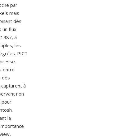
roche par
ixels mais
binant dès
 un flux
n 1987, à
iples, les
tégrées. PICT
u presse-
s entre
n dès
e capturent à
éservant non
x pour
ntosh.
ant la
'importance
View,