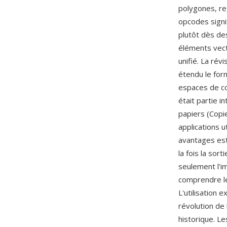
polygones, re
opcodes signi
plutôt dès de
éléments vect
unifié. La rév
étendu le form
espaces de co
était partie i
papiers (Copie
applications 
avantages est 
la fois la sor
seulement l'i
comprendre le
L'utilisation 
révolution de
historique. Le