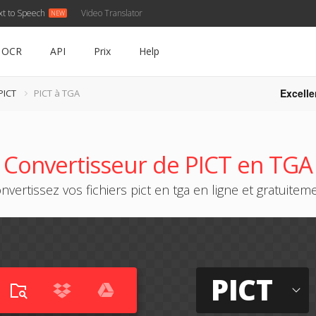
xt to Speech
Video Translator
OCR
API
Prix
Help
Excelle
PICT
PICT à TGA
Convertisseur de PICT en TGA
nvertissez vos fichiers pict en tga en ligne et gratuitem
PICT