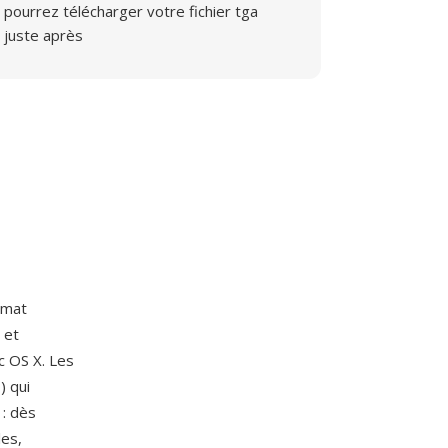
pourrez télécharger votre fichier tga
juste après
rmat
 et
c OS X. Les
) qui
 : dès
les,