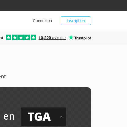
Connexion
Inscription
nt
10,220
avis sur
ent
TGA
en