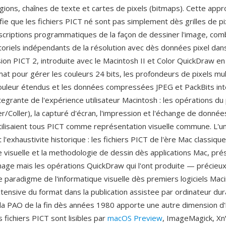
gions, chaînes de texte et cartes de pixels (bitmaps). Cette app
fie que les fichiers PICT né sont pas simplement dès grilles de p
scriptions programmatiques de la façon de dessiner l'image, com
oriels indépendants de la résolution avec dès données pixel dans
ision PICT 2, introduite avec le Macintosh II et Color QuickDraw e
at pour gérer les couleurs 24 bits, les profondeurs de pixels mult
uleur étendus et les données compressées JPEG et PackBits in
ntegrante de l'expérience utilisateur Macintosh : les opérations d
r/Coller), la capturé d'écran, l'impression et l'échange de donnée
utilisaient tous PICT comme représentation visuelle commune. L'u
l'exhaustivite historique : les fichiers PICT de l'ère Mac classiqu
tie visuelle et la methodologie de dessin dès applications Mac, pr
mage mais les opérations QuickDraw qui l'ont produite — précieu
 paradigme de l'informatique visuelle dès premiers logiciels Maci
extensive du format dans la publication assistee par ordinateur dur
 la PAO de la fin dès années 1980 apporte une autre dimension d
s fichiers PICT sont lisibles par
macOS Preview
, ImageMagick, Xn