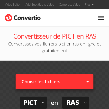
Video Editor
Add Subtitles to Video
Compress Video
Plus
Convertisseur de PICT en RAS
Convertissez vos fichiers pict en ras en ligne et
gratuitement
Choisir les fichiers
PICT
RAS
en