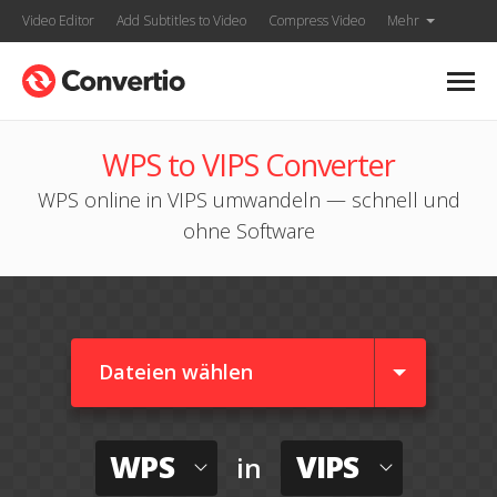
Video Editor
Add Subtitles to Video
Compress Video
Mehr
WPS to VIPS Converter
WPS online in VIPS umwandeln — schnell und
ohne Software
Dateien wählen
WPS
VIPS
in