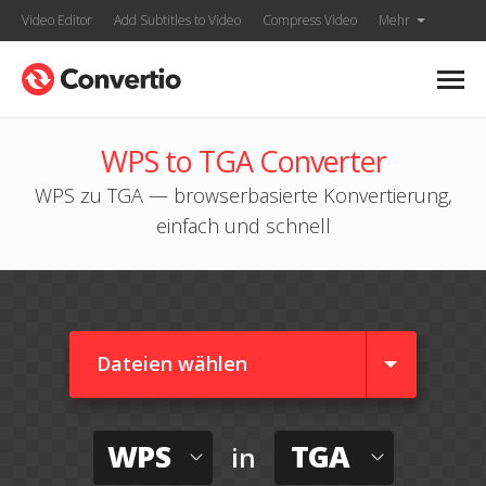
Video Editor
Add Subtitles to Video
Compress Video
Mehr
WPS to TGA Converter
WPS zu TGA — browserbasierte Konvertierung,
einfach und schnell
Dateien wählen
WPS
TGA
in