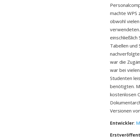
Personalcompu
machte WPS z
obwohl vielen
verwendeten.
einschließlich
Tabellen und 
nachverfolgte
war die Zugän
war bei viele
Studenten lei
benötigten. M
kostenlosen O
Dokumentarchi
Versionen von
Entwickler
:
M
Erstveröffen