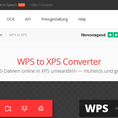
xt to Speech
Video Translator
OCR
API
Preisgestaltung
Help
Hervorragend
er
WPS in XPS
WPS to XPS Converter
-Dateien online in XPS umwandeln — mühelos und gr
WPS