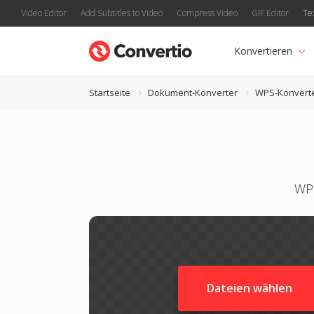
Video Editor
Add Subtitles to Video
Compress Video
GIF Editor
Te
Konvertieren
Startseite
Dokument-Konverter
WPS-Konvert
WPS
Dateien wählen