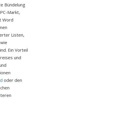
te Bündelung
-PC-Markt,
ft Word
onen
erter Listen,
 wie
d. Ein Vorteil
Preises und
 und
ionen
d
oder den
ichen
lteren