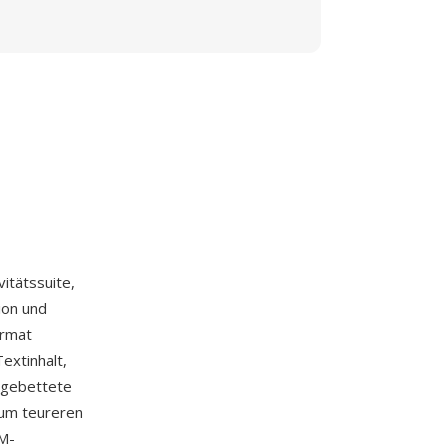
vitätssuite,
ion und
ormat
extinhalt,
ingebettete
zum teureren
EM-