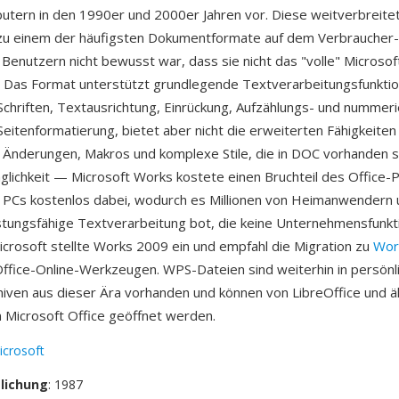
tern in den 1990er und 2000er Jahren vor. Diese weitverbreite
u einem der häufigsten Dokumentformate auf dem Verbraucher
 Benutzern nicht bewusst war, dass sie nicht das "volle" Microso
 Das Format unterstützt grundlegende Textverarbeitungsfunkti
 Schriften, Textausrichtung, Einrückung, Aufzählungs- und nummeri
Seitenformatierung, bietet aber nicht die erweiterten Fähigkeiten
 Änderungen, Makros und komplexe Stile, die in DOC vorhanden sin
glichkeit — Microsoft Works kostete einen Bruchteil des Office-
n PCs kostenlos dabei, wodurch es Millionen von Heimanwendern
stungsfähige Textverarbeitung bot, die keine Unternehmensfunkt
icrosoft stellte Works 2009 ein und empfahl die Migration zu
Wor
ffice-Online-Werkzeugen. WPS-Dateien sind weiterhin in persönl
ven aus dieser Ära vorhanden und können von LibreOffice und ä
 Microsoft Office geöffnet werden.
icrosoft
tlichung
: 1987