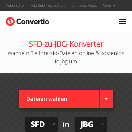
Video Editor
Add Subtitles to Video
Compress Video
Mehr
SFD-zu-JBG-Konverter
Wandeln Sie Ihre sfd-Dateien online & kostenlos
in jbg um
Dateien wählen
SFD
JBG
in