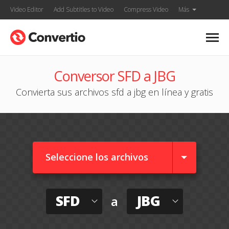
Video Editor
Add Subtitles to Video
Compress Video
Más
Conversor SFD a JBG
Convierta sus archivos sfd a jbg en línea y gratis
Seleccione los archivos
SFD
JBG
a