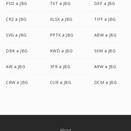
PSD a JBG
TXT a JBG
DXF a JBG
CR2 a JBG
XLSX a JBG
TIFF a JBG
SVG a JBG
PPTX a JBG
ABW a JBG
DBK a JBG
KWD a JBG
SXW a JBG
AW a JBG
3FR a JBG
ARW a JBG
CRW a JBG
CUR a JBG
DCM a JBG
About