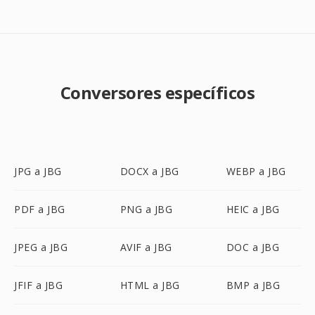
Conversores específicos
JPG a JBG
DOCX a JBG
WEBP a JBG
PDF a JBG
PNG a JBG
HEIC a JBG
JPEG a JBG
AVIF a JBG
DOC a JBG
JFIF a JBG
HTML a JBG
BMP a JBG