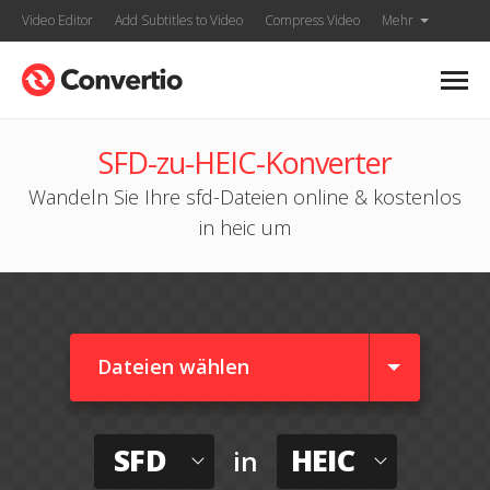
Video Editor
Add Subtitles to Video
Compress Video
Mehr
SFD-zu-HEIC-Konverter
Wandeln Sie Ihre sfd-Dateien online & kostenlos
in heic um
Dateien wählen
SFD
HEIC
in