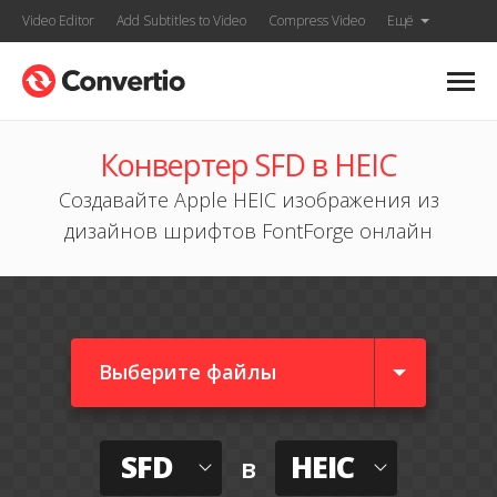
Video Editor
Add Subtitles to Video
Compress Video
Ещё
Конвертер SFD в HEIC
Создавайте Apple HEIC изображения из
дизайнов шрифтов FontForge онлайн
Выберите файлы
SFD
HEIC
в