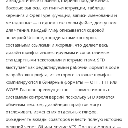
и квадратичные сплайны), ширины продвижения,
боковые выносы, хинтинг-инструкции, таблицы
кернинга и OpenType-функций, записи именований и
метаданные — в одном текстовом файле, доступном
для чтения. Каждый глиф описывается кодовой
позицией Unicode, координатами контуров,
составными ссылками и якорями, что делает весь
дизайн шрифта инспектируемым и сопоставимым
стандартными текстовыми инструментами. SFD
выступает как редактируемый рабочий формат в ходе
разработки шрифта, из которого готовые шрифты
компилируются в бинарные форматы — OTF, TTF или
WOFF. Главное преимущество — совместимость с
системами контроля версий: поскольку SFD является
обычным текстом, дизайнеры шрифтов могут
отслеживать изменения отдельных глифов,
объединять вклады соавторов и вести полную историю
ревизий через Git или другие VCS. Полнота формата —