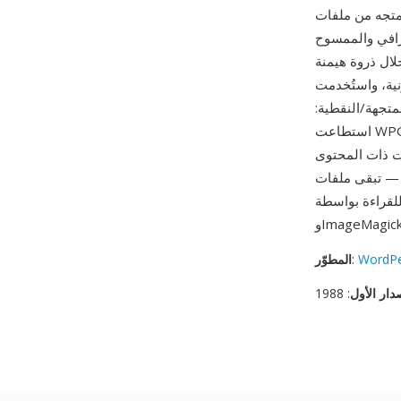
مستقلة عن الدقة يمكن تحجيمها
غرافي والممسوح
Word على السوق في أواخر الثمانينيات وأوائل التسعينيات، كانت WPG
نية، واستُخدمت
متجهة/النقطية:
استطاعت WPG الجمع بين الرسوم الخطية القابلة للتحجيم والصور الفوتوغرافية في ملف واحد في وقت
ات ذات المحتوى
تبقى ملفات WPG
WordPe
:
المطوّر
دار الأول
: 1988