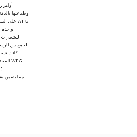
وطباعتها بالدقة
واحدة م
للشعارات و
كانت فيه 
المخت
وImageMagick وXnView وInkscape، مما يضمن بقاء المستندات التي مضى عليها عقود قابلة للعرض.