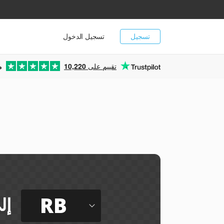
تسجيل
تسجيل الدخول
تقييم على
10,220
م
ي
RB
إل