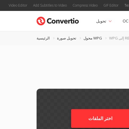
Video Editor
Add Subtitles to Video
Compress Video
GIF Editor
Te
OC
تحويل
W إلى RB
محول WPG
تحويل صورة
الرئيسية
اختر الملفات