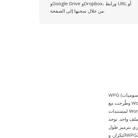
وGoogle Drive وDropbox، ورابط URL أو
من خلال سحبها إلى الصفحة.
وطُرحت مع WordPerfect 5.0 في 5 مايو 1988. صُممت الصيغة لتوفير قدرة رسوميات أصلية
لمستندات WordPerfect، مع دعم عناصر رسم متجهة (خطوط ومنحنيات ومضلعات ونصوص بمواصفات
صدارين رئيسيين: WPG1
 إلى 256 لوناً مع ضغط اختياري بترميز طول
التكرار، وWPG2 الذي طُرح لاحقاً وأضاف دعم الألوان الحقيقية (24 بت) وتضمين كائنات OLE وقدرات