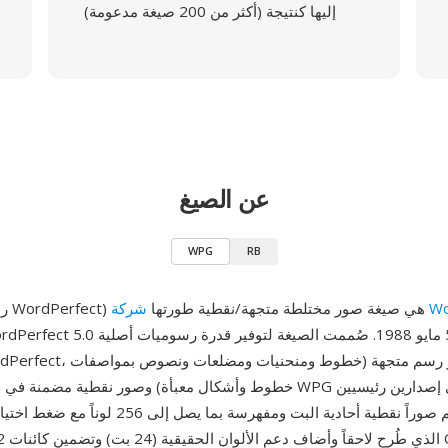
إليها كنتيجة (أكثر من 200 صيغة مدعومة)
عن الصيغ
WPG
RB
Wor
WPG (رسوميات WordPerfect) هي صيغة صور مختلطة متجهة/نقطية طورتها
خطوط وأشكال معبأة) وصور نقطية مضمنة في ملف واحد. توجد WPG في إ
الذي يدعم صوراً نقطية أحادية البت ومفهرسة بما يصل