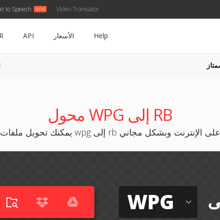
xt to Speech
Video Translator
Help
الأسعار
API
R
متاز
PG
محول WPG إلى RB
مكنك تحويل ملفات wpg إلى rb على الإنترنت وبشكل مجاني
WPG
ى