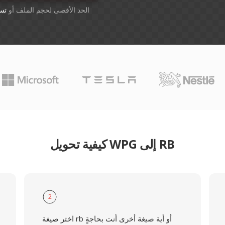
أسقِط الملفات هنا. 1 GB الحد الأقصى لحجم الملف أو
تس
كيفية تحويل WPG إلى RB
2
اختر صيغة rb أو أية صيغة أخرى أنت بحاجةٍ