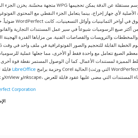
متجهة محسّنة. يخزن الجزء المتجه من ملفات WPG أوامر رسم 
 الأصلية لأي جهاز إخراج، بينما يتعامل الجزء النقطي مع المحتوى الفوتو
ضوئياً. خلال ذروة هيمنة Perfect
ن أكثر صيغ الرسوميات شيوعاً في سير عمل المستندات التجارية والقانو
المخططات والترويسات والقصاصات الفنية. من مزاياها القدرة الهجينة ال
معظم الصيغ تتعامل مع واحدة فقط أو الأخرى، مما جعلها عملية للرسومي
لط المميزة لمستندات الأعمال. كما أن الوصول المستمر نقطة قوة أخرى — 
وحزمة برامج Corel الحالية (التي ورثت WordPerfect)
LibreOffice
قابلة للقراءة بواسطة
rfect Corporation
الإص