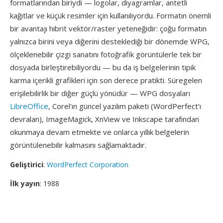
formatlarından biriydi — logolar, diyagramlar, antetli
kağıtlar ve küçük resimler için kullanılıyordu. Formatın önemli
bir avantajı hibrit vektör/raster yeteneğidir: çoğu formatın
yalnızca birini veya diğerini desteklediği bir dönemde WPG,
ölçeklenebilir çizgi sanatını fotoğrafik görüntülerle tek bir
dosyada birleştirebiliyordu — bu da iş belgelerinin tipik
karma içerikli grafikleri için son derece pratikti. Süregelen
erişilebilirlik bir diğer güçlü yönüdür — WPG dosyaları
LibreOffice
, Corel'ın güncel yazılım paketi (WordPerfect'ı
devralan), ImageMagick, XnView ve Inkscape tarafından
okunmaya devam etmekte ve onlarca yıllık belgelerin
görüntülenebilir kalmasını sağlamaktadır.
Geliştirici
:
WordPerfect Corporation
İlk yayın
: 1988