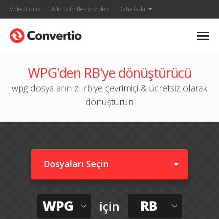
Video Editor
Add Subtitles to Video
Daha fazla
WPG'den RB'ye dönüştürücü
wpg dosyalarınızı rb'ye çevrimiçi & ücretsiz olarak
dönüştürün
Dosyaları Seçin
WPG
RB
için