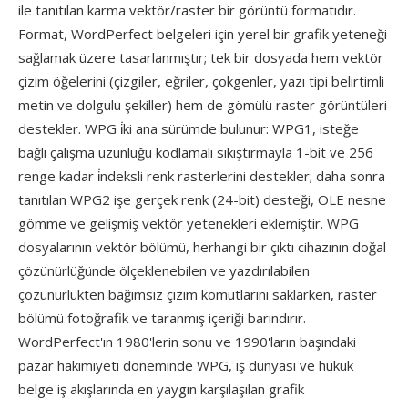
ile tanıtılan karma vektör/raster bir görüntü formatıdır.
Format, WordPerfect belgeleri için yerel bir grafik yeteneği
sağlamak üzere tasarlanmıştır; tek bir dosyada hem vektör
çizim öğelerini (çizgiler, eğriler, çokgenler, yazı tipi belirtimli
metin ve dolgulu şekiller) hem de gömülü raster görüntüleri
destekler. WPG i̇ki ana sürümde bulunur: WPG1, isteğe
bağlı çalışma uzunluğu kodlamalı sıkıştırmayla 1-bit ve 256
renge kadar i̇ndeksli renk rasterlerini destekler; daha sonra
tanıtılan WPG2 işe gerçek renk (24-bit) desteği, OLE nesne
gömme ve gelişmiş vektör yetenekleri eklemiştir. WPG
dosyalarının vektör bölümü, herhangi bir çıktı cihazının doğal
çözünürlüğünde ölçeklenebilen ve yazdırılabilen
çözünürlükten bağımsız çizim komutlarını saklarken, raster
bölümü fotoğrafik ve taranmış içeriği barındırır.
WordPerfect'ın 1980'lerin sonu ve 1990'ların başındaki
pazar hakimiyeti döneminde WPG, iş dünyası ve hukuk
belge iş akışlarında en yaygın karşılaşılan grafik