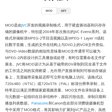
MOD
AIFF
MOD是由
JVC
开发的视频录制格式，用于硬盘驱动器和闪存存
储的摄像机中，特别是2004年首次推出的JVC Everio系列。该
格式存储标清MPEG-2节目流视频以及MPEG-1 Layer II或杜
比数字音频，生成的文件在结构上与DVD上的VOB文件类似。
与DVD-Video数据的相似性意味着MOD文件通常可以被为
MPEG-2内容设计的工具播放或处理，有时仅需重命名文件扩
展名。JVC将MOD设计为从基于磁带的DV录制到完全基于文件
的工作流之间的实用桥梁，允许用户直接录制到可移动存储设
备上，无需磁带采集延迟即可立即在电脑上访问。该格式以
720x480（NTSC）或720x576（PAL）标清分辨率录制，比
特率足以满足消费级家庭视频质量。MOD文件在录制设备上
与元数据一起组织在目录结构中，跟踪片段信息、录制日期和
播放列表数据。
Panasonic
和Canon也在部分消费级摄像机型
号中采用了MOD格式，将其影响力扩展到JVC产品之外。虽然