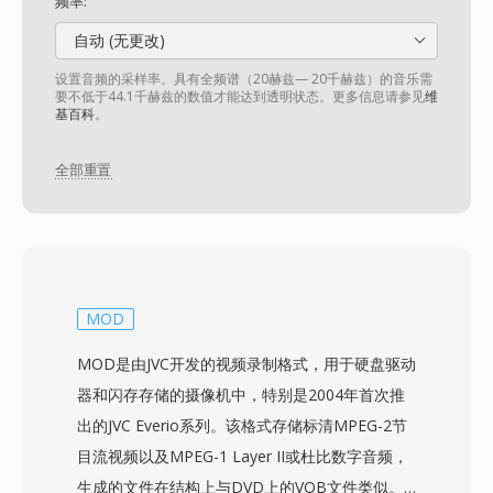
频率:
自动 (无更改)
设置音频的采样率。具有全频谱（20赫兹— 20千赫兹）的音乐需
要不低于44.1千赫兹的数值才能达到透明状态。更多信息请参见
维
基百科
。
全部重置
MOD
MOD是由JVC开发的视频录制格式，用于硬盘驱动
器和闪存存储的摄像机中，特别是2004年首次推
出的JVC Everio系列。该格式存储标清MPEG-2节
目流视频以及MPEG-1 Layer II或杜比数字音频，
生成的文件在结构上与DVD上的VOB文件类似。