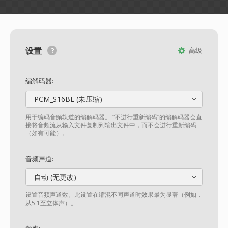
设置
高级
编解码器:
PCM_S16BE (未压缩)
用于编码音频轨道的编解码器。 “不进行重新编码”的编解码器会直
接将音频流从输入文件复制到输出文件中，而不会进行重新编码
（如有可能）。
音频声道:
自动 (无更改)
设置音频声道数。此设置在缩混不同声道时效果最为显著（例如，
从5.1至立体声）。