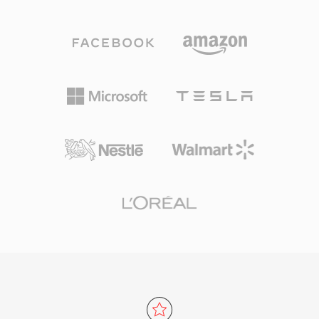
因为它在编辑和母带制作的每个阶段都能保证比特
级的完美保真度。一个显著优势是零代际损失：与
MP3或AAC不同，反复保存不会降低信号质量。
另一个强项是与Apple专业工具的无缝集成，包括
Logic Pro和GarageBand，AIFF在这些软件中作
为原生工作格式使用。该容器支持多种采样率和最
高32位的位深度，可满足超越CD品质规格的高分
辨率工作流需求。对于优先考虑无损完整性而非存
储效率的用户，AIFF在录音行业中始终是值得信
赖的选择。