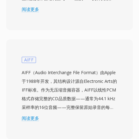
与DVD-Video数据的相似性意味着MOD文件通常
阅读更多
可以被为MPEG-2内容设计的工具播放或处理，有
时仅需重命名文件扩展名。JVC将MOD设计为从基
于磁带的DV录制到完全基于文件的工作流之间的
实用桥梁，允许用户直接录制到可移动存储设备
上，无需磁带采集延迟即可立即在电脑上访问。该
格式以720x480（NTSC）或720x576（PAL）标
AIFF
清分辨率录制，比特率足以满足消费级家庭视频质
AIFF（Audio Interchange File Format）由Apple
量。MOD文件在录制设备上与元数据一起组织在
于1988年开发，其结构设计源自Electronic Arts的
目录结构中，跟踪片段信息、录制日期和播放列表
IFF标准。作为无压缩音频容器，AIFF以线性PCM
数据。Panasonic和Canon也在部分消费级摄像机
格式存储完整的CD品质数据——通常为44.1 kHz
型号中采用了MOD格式，将其影响力扩展到JVC产
采样率的16位音频——完整保留原始录音的每一
品之外。虽然向高清录制的转变已大幅淘汰了
个细节，不进行有损编码。该格式以块结构组织内
阅读更多
MOD的新制作用途，但该格式对于访问和转换
容，还可携带标记、乐器定义和注释等元数据。
2000年代中期基于文件的摄像机存档素材仍然具
macOS平台上的专业音频工程师经常依赖AIFF，
有相关性。