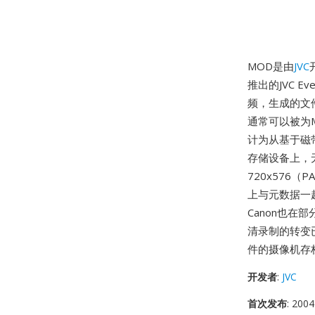
MOD是由
JVC
推出的JVC E
频，生成的文件
通常可以被为M
计为从基于磁
存储设备上，无
720x576
上与元数据一
Canon也在
清录制的转变
件的摄像机存
开发者
:
JVC
首次发布
: 2004