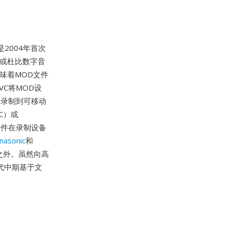
2004年首次
 II或杜比数字音
意味着MOD文件
VC将MOD设
接录制到可移动
C）或
文件在录制设备
nasonic
和
品之外。虽然向高
代中期基于文