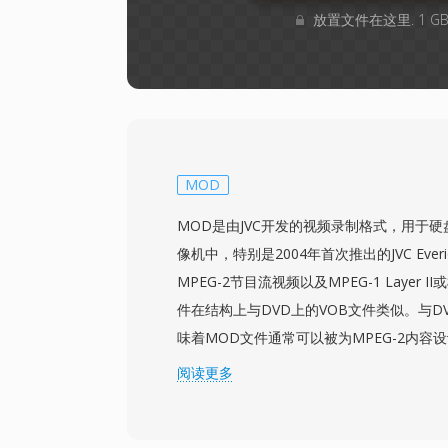
放置文件在这里. 1 
MOD
MOD是由JVC开发的视频录制格式，用于
像机中，特别是2004年首次推出的JVC Ev
MPEG-2节目流视频以及MPEG-1 Layer
件在结构上与DVD上的VOB文件类似。与DVD
味着MOD文件通常可以被为MPEG-2内容
时仅需重命名文件扩展名。JVC将MOD设计
阅读更多
完全基于文件的工作流之间的实用桥梁，允
存储设备上，无需磁带采集延迟即可立即在