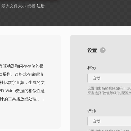
GB 最大文件大小 或者
注册
设置
硬盘驱动器和闪存存储的摄
档次:
erio系列。该格式存储标清
自动
 II或杜比数字音频，生成的文
设置输出高级视频编码(H.
-Video数据的相似性意
应当选择“较低等级”的配置
设计的工具播放或处理，有
为从基于磁带的DV录制到
级别:
许用户直接录制到可移动
自动
电脑上访问。该格式以