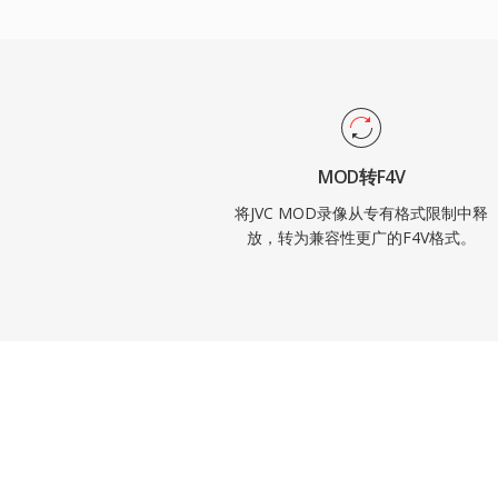
HTML5视频的兴起减少了新F4V内容的创
味着所含媒体流可以通过现代工具轻松访问
MOD转F4V
将JVC MOD录像从专有格式限制中释
放，转为兼容性更广的F4V格式。