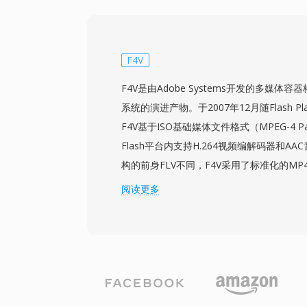
720x480（NTSC）或720x576（PA
满足消费级家庭视频质量。MOD文件在录
在目录结构中，跟踪片段信息、录制日期和
Panasonic和Canon也在部分消费级摄
F4V
将其影响力扩展到JVC产品之外。虽然向高
F4V是由Adobe Systems开发的多媒体容器格
MOD的新制作用途，但该格式对于访问和转
系统的演进产物。于2007年12月随Flash Playe
件的摄像机存档素材仍然具有相关性。
F4V基于ISO基础媒体文件格式（MPEG-4 Pa
Flash平台内支持H.264视频编解码器和A
构的前身FLV不同，F4V采用了标准化的MP4
其与其他媒体工具和工作流具有更好的互操
阅读更多
能，包括高规格H.264编码、多声道AAC
字幕的定时文本。F4V代表了应对网络日益增
略举措，因为旧版FLV容器无法高效封装这
盛时期，F4V驱动了通过基于Flash的流
输的大量高质量视频内容。该容器支持渐进
输，为内容发布商提供灵活的分发选项。虽然Fla