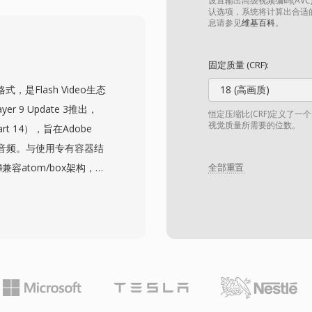
L）标清分辨率录制，比特率足以
设置输出高级视频编码(AVC)
认选项，系统将计算出合适
制设备上与元数据一起组织
息请参见
维基百科
。
播放列表数据。
像机型号中采用了MOD格式，
固定质量 (CRF):
清录制的转变已大幅淘汰了
式，是Flash Video生态
18 (高画质)
换2000年代中期基于文
r 9 Update 3推出，
恒定压缩比(CRF)定义了
视觉质量所需要的位数。
rt 14），旨在Adobe
AC音频。与使用专有容器结
兼容atom/box架构，使
全部重置
作性。该格式支持高级功
音频，以及用于字幕和隐藏式
长的H.264内容需求的战
种更新的编解码器。在其鼎
媒体平台和网页视频播放器传
式下载和动态流媒体传
sh Player的衰落和