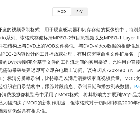
MOD
F4V
开发的视频录制格式，用于硬盘驱动器和闪存存储的摄像机中，特别是
verio系列。该格式存储标清MPEG-2节目流视频以及MPEG-1 Layer
在结构上与DVD上的VOB文件类似。与DVD-Video数据的相似性
PEG-2内容设计的工具播放或处理，有时仅需重命名文件扩展名。J
带的DV录制到完全基于文件的工作流之间的实用桥梁，允许用户直
需磁带采集延迟即可立即在电脑上访问。该格式以720x480（NTS
（PAL）标清分辨率录制，比特率足以满足消费级家庭视频质量。MOD
起组织在目录结构中，跟踪片段信息、录制日期和播放列表数据。
Pa
部分消费级摄像机型号中采用了MOD格式，将其影响力扩展到JVC产
已大幅淘汰了MOD的新制作用途，但该格式对于访问和转换2000年
档素材仍然具有相关性。