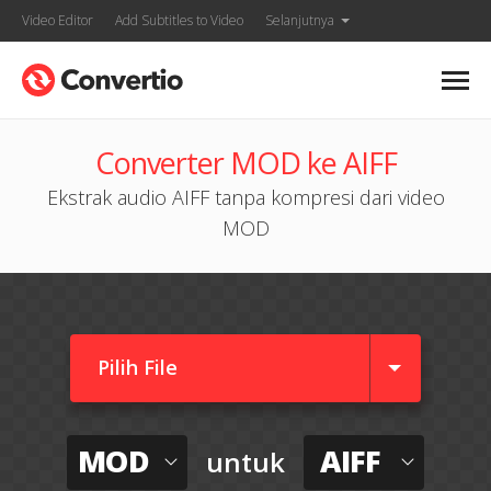
Video Editor
Add Subtitles to Video
Selanjutnya
Converter MOD ke AIFF
Ekstrak audio AIFF tanpa kompresi dari video
MOD
Pilih File
MOD
AIFF
untuk