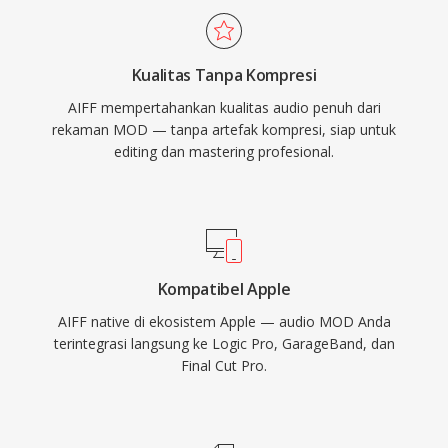
kamera video berbasis file pertengahan 2000-
kedalaman bit hingga 32-bit, mengakomodasi
an.
alur kerja resolusi tinggi yang melebihi
Kualitas Tanpa Kompresi
spesifikasi kualitas CD. Bagi siapa pun yang
AIFF mempertahankan kualitas audio penuh dari
mengutamakan integritas lossless di atas
rekaman MOD — tanpa artefak kompresi, siap untuk
efisiensi penyimpanan, AIFF tetap menjadi
editing dan mastering profesional.
pilihan yang dapat diandalkan di seluruh industri
rekaman.
Kompatibel Apple
AIFF native di ekosistem Apple — audio MOD Anda
terintegrasi langsung ke Logic Pro, GarageBand, dan
Final Cut Pro.