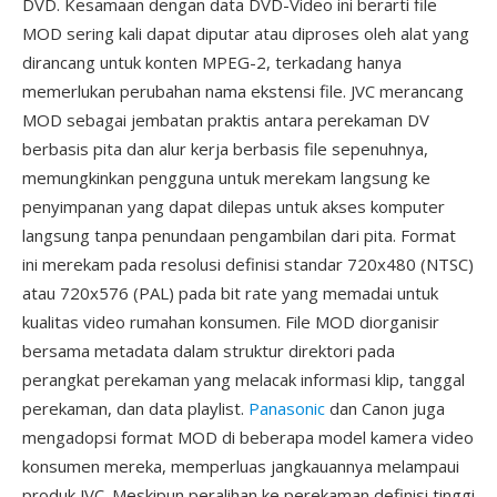
DVD. Kesamaan dengan data DVD-Video ini berarti file
MOD sering kali dapat diputar atau diproses oleh alat yang
dirancang untuk konten MPEG-2, terkadang hanya
memerlukan perubahan nama ekstensi file. JVC merancang
MOD sebagai jembatan praktis antara perekaman DV
berbasis pita dan alur kerja berbasis file sepenuhnya,
memungkinkan pengguna untuk merekam langsung ke
penyimpanan yang dapat dilepas untuk akses komputer
langsung tanpa penundaan pengambilan dari pita. Format
ini merekam pada resolusi definisi standar 720x480 (NTSC)
atau 720x576 (PAL) pada bit rate yang memadai untuk
kualitas video rumahan konsumen. File MOD diorganisir
bersama metadata dalam struktur direktori pada
perangkat perekaman yang melacak informasi klip, tanggal
perekaman, dan data playlist.
Panasonic
dan Canon juga
mengadopsi format MOD di beberapa model kamera video
konsumen mereka, memperluas jangkauannya melampaui
produk JVC. Meskipun peralihan ke perekaman definisi tinggi