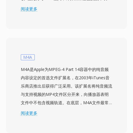
并构建最优Huffman树，将常见的差值替换为短比
阅读更多
特序列。语音录音的压缩比通常可达2:1或更高，
当3.5英寸软盘仅能容纳800 KB时，这是十分可观
的节省。文件以Macintosh资源分支形式分发，通
过SoundApp等工具以及定义了1980年代末Mac软
件交换方式的BinHex生态系统进行播放。该格式
支持最高22.255 kHz的采样率，匹配原始
M4A
Macintosh声音硬件的输出能力。SoX等工具保留
M4A是Apple为MPEG-4 Part 14容器中的纯音频
了HCOM解码支持，确保数十年后归档录音仍然
内容设定的首选文件扩展名，在2003年iTunes音
可以访问。HCOM在保存工作中具有三大实际优
乐商店推出后获得广泛采用。该扩展名将纯音频流
势：无损压缩可精确恢复原始采样，每个文件中嵌
与支持视频的MP4文件区分开来，向播放器表明
入的自包含Huffman表实现了无依赖解码，以及在
文件中不包含视频轨道。在底层，M4A文件最常
数千个经典Mac声音档案中的广泛历史存在。
封装AAC-LC（Advanced Audio Coding, Low
阅读更多
Complexity）比特流，不过Apple
Lossless（ALAC）编码也使用相同的扩展名。