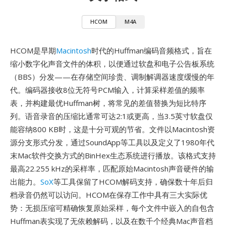
HCOM
M4A
HCOM是早期
Macintosh
时代的Huffman编码音频格式，旨在
缩小数字化声音文件的体积，以便通过软盘和电子公告板系统
（BBS）分发——在存储空间珍贵、调制解调器速度缓慢的年
代。编码器接收8位无符号PCM输入，计算采样差值的频率
表，并构建最优Huffman树，将常见的差值替换为短比特序
列。语音录音的压缩比通常可达2:1或更高，当3.5英寸软盘仅
能容纳800 KB时，这是十分可观的节省。文件以Macintosh资
源分支形式分发，通过SoundApp等工具以及定义了1980年代
末Mac软件交换方式的BinHex生态系统进行播放。该格式支持
最高22.255 kHz的采样率，匹配原始Macintosh声音硬件的输
出能力。
SoX
等工具保留了HCOM解码支持，确保数十年后归
档录音仍然可以访问。HCOM在保存工作中具有三大实际优
势：无损压缩可精确恢复原始采样，每个文件中嵌入的自包含
Huffman表实现了无依赖解码，以及在数千个经典Mac声音档