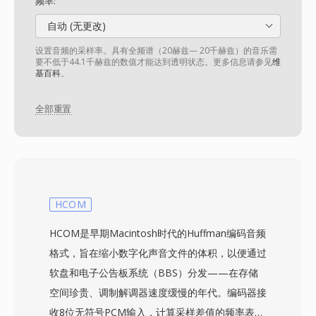
频率:
自动 (无更改)
设置音频的采样率。具有全频谱（20赫兹— 20千赫兹）的音乐需
要不低于44.1千赫兹的数值才能达到透明状态。更多信息请参见
维
基百科
。
全部重置
HCOM
HCOM是早期Macintosh时代的Huffman编码音频
格式，旨在缩小数字化声音文件的体积，以便通过
软盘和电子公告板系统（BBS）分发——在存储
空间珍贵、调制解调器速度缓慢的年代。编码器接
收8位无符号PCM输入，计算采样差值的频率表，