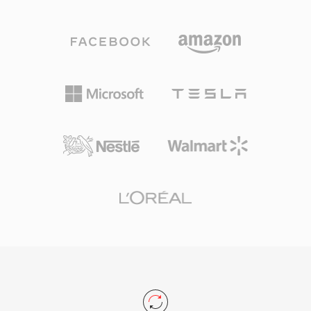
AAC编码的M4A文件在同等比特率下提供比MP3
更好的音质，这得益于改进的频谱带复制、时域噪
声整形和更精细的心理声学模型。支持高达96
kHz的采样率和24位的位深度。Apple生态系统的
集成无缝衔接——iTunes、Apple Music、
iPhone、iPad和macOS均原生处理M4A——同时
第三方支持覆盖VLC、foobar2000、Android及大
多数车载信息娱乐系统。该格式的三大核心优势
是：相比老旧有损编解码器更卓越的编码效率，通
过MP4原子结构实现的丰富元数据支持（封面、
章节、歌词），以及同时服务有损和无损工作流的
双模式灵活性。