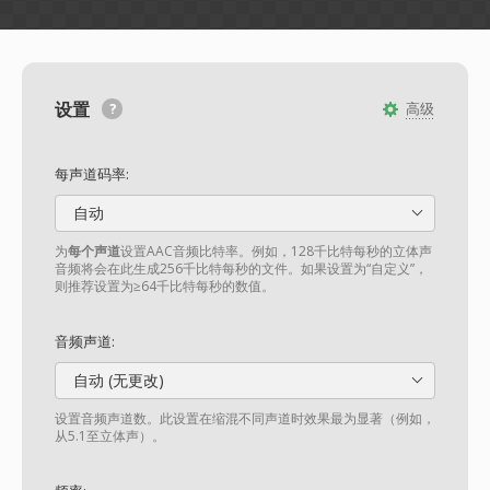
设置
高级
每声道码率:
自动
为
每个声道
设置AAC音频比特率。例如，128千比特每秒的立体声
音频将会在此生成256千比特每秒的文件。如果设置为“自定义”，
则推荐设置为≥64千比特每秒的数值。
音频声道:
自动 (无更改)
设置音频声道数。此设置在缩混不同声道时效果最为显著（例如，
从5.1至立体声）。