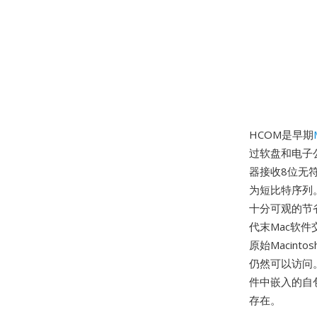
HCOM是早期
过软盘和电子
器接收8位无符
为短比特序列。
十分可观的节省
代末Mac软件
原始Macint
仍然可以访问
件中嵌入的自包
存在。