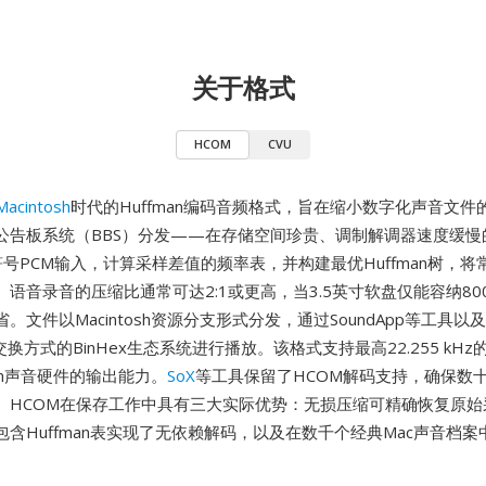
关于格式
HCOM
CVU
Macintosh
时代的Huffman编码音频格式，旨在缩小数字化声音文
公告板系统（BBS）分发——在存储空间珍贵、调制解调器速度缓慢
号PCM输入，计算采样差值的频率表，并构建最优Huffman树，
语音录音的压缩比通常可达2:1或更高，当3.5英寸软盘仅能容纳800
。文件以Macintosh资源分支形式分发，通过SoundApp等工具以及
交换方式的BinHex生态系统进行播放。该格式支持最高22.255 kH
osh声音硬件的输出能力。
SoX
等工具保留了HCOM解码支持，确保数
。HCOM在保存工作中具有三大实际优势：无损压缩可精确恢复原始
含Huffman表实现了无依赖解码，以及在数千个经典Mac声音档