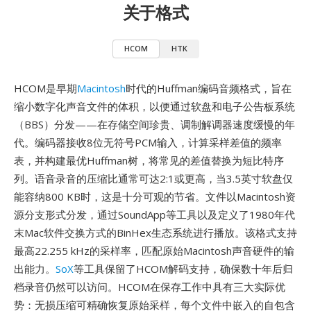
关于格式
HCOM
HTK
HCOM是早期
Macintosh
时代的Huffman编码音频格式，旨在
缩小数字化声音文件的体积，以便通过软盘和电子公告板系统
（BBS）分发——在存储空间珍贵、调制解调器速度缓慢的年
代。编码器接收8位无符号PCM输入，计算采样差值的频率
表，并构建最优Huffman树，将常见的差值替换为短比特序
列。语音录音的压缩比通常可达2:1或更高，当3.5英寸软盘仅
能容纳800 KB时，这是十分可观的节省。文件以Macintosh资
源分支形式分发，通过SoundApp等工具以及定义了1980年代
末Mac软件交换方式的BinHex生态系统进行播放。该格式支持
最高22.255 kHz的采样率，匹配原始Macintosh声音硬件的输
出能力。
SoX
等工具保留了HCOM解码支持，确保数十年后归
档录音仍然可以访问。HCOM在保存工作中具有三大实际优
势：无损压缩可精确恢复原始采样，每个文件中嵌入的自包含