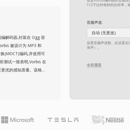
intosh声音硬件的输出能
设置Vorbis编码器的音频
112千比特每秒的比特率，
确保数十年后归档录音仍然
实际优势：无损压缩可精确
音频声道:
fman表实现了无依赖解
自动 (无更改)
泛历史存在。
频编解码器,封装在 Ogg 容
设置音频声道数。此设置在缩
rbis 被设计为 MP3 和
体声）。
换(MDCT)编码,并使用可
试一致表明,Vorbis 在
全部重置
相当甚至更优的感知质量。该格式
 255 个声道,涵盖从单声道语
完全免除授权费用 — 游
需支付版税即可实现
 Vorbis 作为其主要流媒体
也比许多竞品更为平缓,这
量音效的电子游戏中依然
oid 均提供原生 Vorbis 解