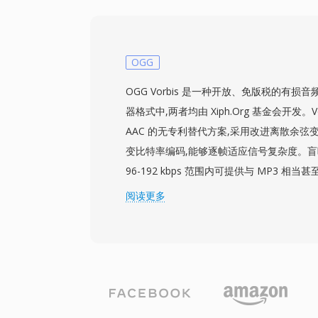
持最高22.255 kHz的采样率，匹配原始Mac
力。SoX等工具保留了HCOM解码支持，
可以访问。HCOM在保存工作中具有三大
恢复原始采样，每个文件中嵌入的自包含Huf
OGG
码，以及在数千个经典Mac声音档案中的广
OGG Vorbis 是一种开放、免版税的有损音
器格式中,两者均由 Xiph.Org 基金会开发。Vo
AAC 的无专利替代方案,采用改进离散余弦变
变比特率编码,能够逐帧适应信号复杂度。盲听测
96-192 kbps 范围内可提供与 MP3 
支持 8 kHz 至 192 kHz 的采样率和 1 至
阅读更多
音到环绕声混音的各种场景。一个突出优势是
戏开发者、流媒体平台和硬件制造商可以无
Vorbis 编解码。Spotify 正是因此多年来将
编解码器。该格式在低比特率下的质量衰减
就是为什么它在存储空间紧张、需要容纳大
广受欢迎。VLC、Firefox、Chrome 和 Andr