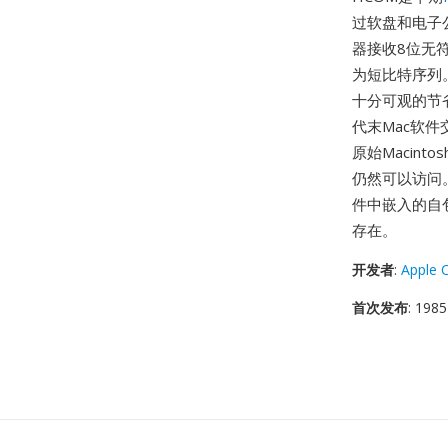
过软盘和电子
器接收8位无符
为短比特序列。
十分可观的节省
代末Mac软件
原始Macint
仍然可以访问
件中嵌入的自包
存在。
开发者
:
Apple 
首次发布
: 1985