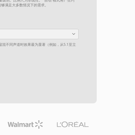
质量级别。比例尺为非线性。 “自动”模式将产生约
能够满足大多数情况下的需求。
混不同声道时效果最为显著（例如，从5.1至立