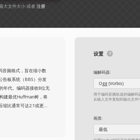
B 最大文件大小 或者
注册
设置
an编码音频格式，旨在缩小数
编解码器:
告板系统（BBS）分发
Ogg (Vorbis)
的年代。编码器接收8位无
用于编码音频轨道的编解码器
建最优Huffman树，将
从输入文件复制到输出文件
缩比通常可达2:1或更
这是十分可观的节省。文件以
画质:
dApp等工具以及定义了
最低
x生态系统进行播放。该格式支