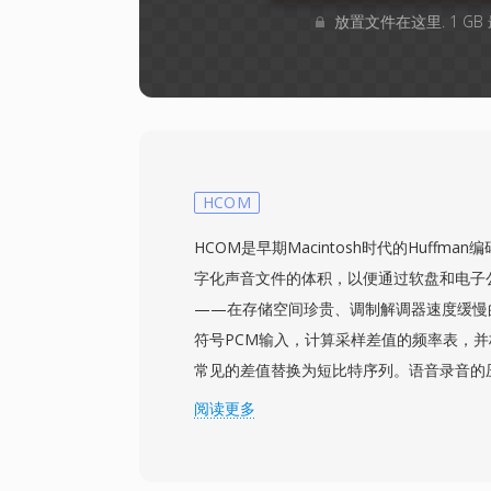
放置文件在这里. 1 G
HCOM
HCOM是早期Macintosh时代的Huffm
字化声音文件的体积，以便通过软盘和电子公
——在存储空间珍贵、调制解调器速度缓慢
符号PCM输入，计算采样差值的频率表，并构
常见的差值替换为短比特序列。语音录音的压
高，当3.5英寸软盘仅能容纳800 KB时，
阅读更多
Macintosh资源分支形式分发，通过Soun
1980年代末Mac软件交换方式的BinHe