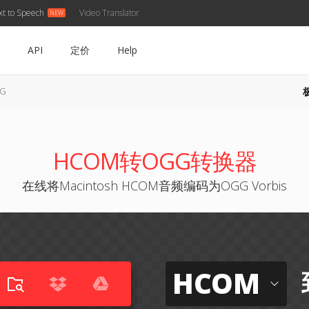
xt to Speech
Video Translator
API
定价
Help
GG
HCOM转OGG转换器
在线将Macintosh HCOM音频编码为OGG Vorbis
HCOM