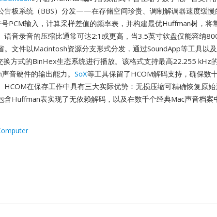
公告板系统（BBS）分发——在存储空间珍贵、调制解调器速度缓慢
号PCM输入，计算采样差值的频率表，并构建最优Huffman树，
语音录音的压缩比通常可达2:1或更高，当3.5英寸软盘仅能容纳800
。文件以Macintosh资源分支形式分发，通过SoundApp等工具以及
交换方式的BinHex生态系统进行播放。该格式支持最高22.255 kH
osh声音硬件的输出能力。
SoX
等工具保留了HCOM解码支持，确保数
。HCOM在保存工作中具有三大实际优势：无损压缩可精确恢复原始
含Huffman表实现了无依赖解码，以及在数千个经典Mac声音档
Computer