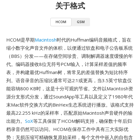
关于格式
HCOM
GSM
HCOM是早期
Macintosh
时代的Huffman编码音频格式，旨在
缩小数字化声音文件的体积，以便通过软盘和电子公告板系统
（BBS）分发——在存储空间珍贵、调制解调器速度缓慢的年
代。编码器接收8位无符号PCM输入，计算采样差值的频率
表，并构建最优Huffman树，将常见的差值替换为短比特序
列。语音录音的压缩比通常可达2:1或更高，当3.5英寸软盘仅
能容纳800 KB时，这是十分可观的节省。文件以Macintosh资
源分支形式分发，通过SoundApp等工具以及定义了1980年代
末Mac软件交换方式的BinHex生态系统进行播放。该格式支持
最高22.255 kHz的采样率，匹配原始Macintosh声音硬件的输
出能力。
SoX
等工具保留了HCOM解码支持，确保数十年后归
档录音仍然可以访问。HCOM在保存工作中具有三大实际优
势：无损压缩可精确恢复原始采样，每个文件中嵌入的自包含