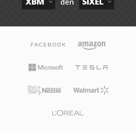
XBM
SIXEL
đến