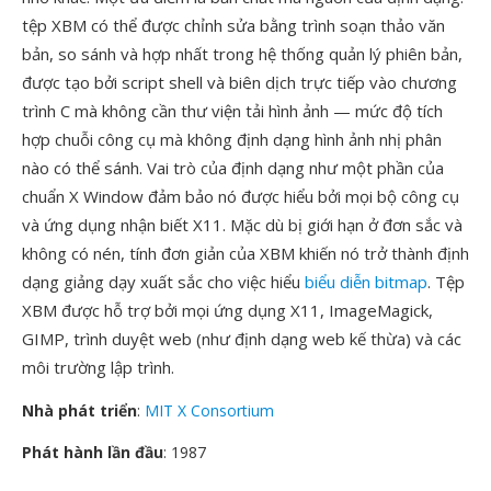
tệp XBM có thể được chỉnh sửa bằng trình soạn thảo văn
bản, so sánh và hợp nhất trong hệ thống quản lý phiên bản,
được tạo bởi script shell và biên dịch trực tiếp vào chương
trình C mà không cần thư viện tải hình ảnh — mức độ tích
hợp chuỗi công cụ mà không định dạng hình ảnh nhị phân
nào có thể sánh. Vai trò của định dạng như một phần của
chuẩn X Window đảm bảo nó được hiểu bởi mọi bộ công cụ
và ứng dụng nhận biết X11. Mặc dù bị giới hạn ở đơn sắc và
không có nén, tính đơn giản của XBM khiến nó trở thành định
dạng giảng dạy xuất sắc cho việc hiểu
biểu diễn bitmap
. Tệp
XBM được hỗ trợ bởi mọi ứng dụng X11, ImageMagick,
GIMP, trình duyệt web (như định dạng web kế thừa) và các
môi trường lập trình.
Nhà phát triển
:
MIT X Consortium
Phát hành lần đầu
: 1987