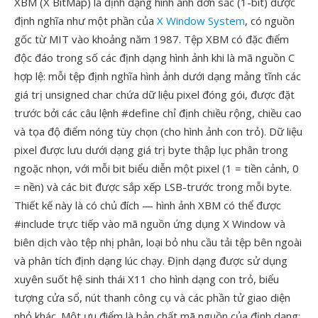
XBM (X BitMap) là định dạng hình ảnh đơn sắc (1-bit) được
định nghĩa như một phần của
X Window System
, có nguồn
gốc từ MIT vào khoảng năm 1987. Tệp XBM có đặc điểm
độc đáo trong số các định dạng hình ảnh khi là mã nguồn C
hợp lệ: mỗi tệp định nghĩa hình ảnh dưới dạng mảng tĩnh các
giá trị unsigned char chứa dữ liệu pixel đóng gói, được đặt
trước bởi các câu lệnh #define chỉ định chiều rộng, chiều cao
và tọa độ điểm nóng tùy chọn (cho hình ảnh con trỏ). Dữ liệu
pixel được lưu dưới dạng giá trị byte thập lục phân trong
ngoặc nhọn, với mỗi bit biểu diễn một pixel (1 = tiền cảnh, 0
= nền) và các bit được sắp xếp LSB-trước trong mỗi byte.
Thiết kế này là có chủ đích — hình ảnh XBM có thể được
#include trực tiếp vào mã nguồn ứng dụng X Window và
biên dịch vào tệp nhị phân, loại bỏ nhu cầu tải tệp bên ngoài
và phân tích định dạng lúc chạy. Định dạng được sử dụng
xuyên suốt hệ sinh thái X11 cho hình dạng con trỏ, biểu
tượng cửa sổ, nút thanh công cụ và các phần tử giao diện
nhỏ khác. Một ưu điểm là bản chất mã nguồn của định dạng: