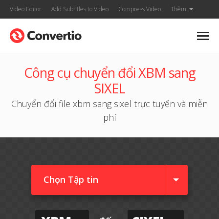
Video Editor
Add Subtitles to Video
Compress Video
Thêm
Công cụ chuyển đổi XBM sang
SIXEL
Chuyển đổi file xbm sang sixel trực tuyến và miễn
phí
Chọn Tập tin