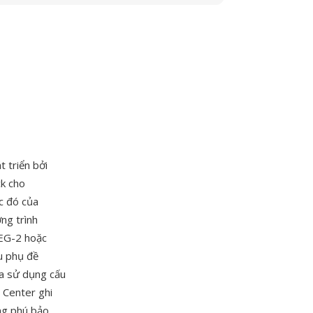
 triển bởi
k cho
c đó của
ng trình
PEG-2 hoặc
u phụ đề
ứa sử dụng cấu
 Center ghi
ong phú bảo