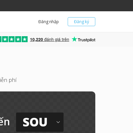
Đăng nhập
Đăng ký
10,220
đánh giá trên
iễn phí
SOU
ến