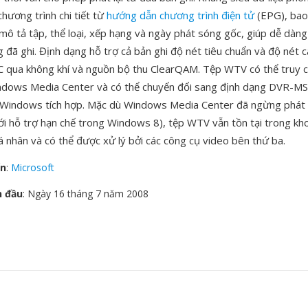
chương trình chi tiết từ
hướng dẫn chương trình điện tử
(EPG), bao
 mô tả tập, thể loại, xếp hạng và ngày phát sóng gốc, giúp dễ dàng
 đã ghi. Định dạng hỗ trợ cả bản ghi độ nét tiêu chuẩn và độ nét 
C qua không khí và nguồn bộ thu ClearQAM. Tệp WTV có thể truy c
dows Media Center và có thể chuyển đổi sang định dạng DVR-MS
Windows tích hợp. Mặc dù Windows Media Center đã ngừng phát 
i hỗ trợ hạn chế trong Windows 8), tệp WTV vẫn tồn tại trong kho
á nhân và có thể được xử lý bởi các công cụ video bên thứ ba.
ển
:
Microsoft
n đầu
: Ngày 16 tháng 7 năm 2008