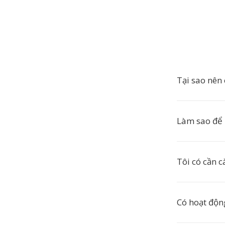
Tại sao nên
Làm sao để
Tôi có cần c
Có hoạt độn