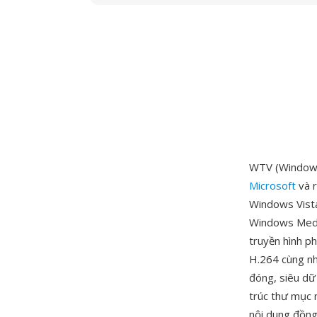
WTV (Windows 
Microsoft
và 
Windows Vista
Windows Media
truyền hình p
H.264 cùng nh
đóng, siêu dữ
trúc thư mục 
nội dung đồng