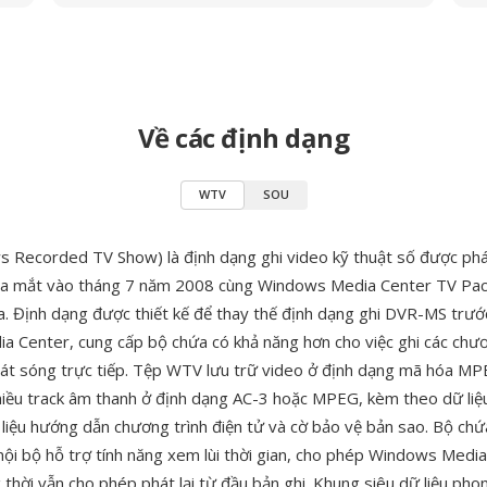
Về các định dạng
WTV
SOU
Recorded TV Show) là định dạng ghi video kỹ thuật số được phát
ra mắt vào tháng 7 năm 2008 cùng Windows Media Center TV Pac
. Định dạng được thiết kế để thay thế định dạng ghi DVR-MS trướ
 Center, cung cấp bộ chứa có khả năng hơn cho việc ghi các chươ
hát sóng trực tiếp. Tệp WTV lưu trữ video ở định dạng mã hóa M
iều track âm thanh ở định dạng AC-3 hoặc MPEG, kèm theo dữ liệ
 liệu hướng dẫn chương trình điện tử và cờ bảo vệ bản sao. Bộ ch
nội bộ hỗ trợ tính năng xem lùi thời gian, cho phép Windows Media
 thời vẫn cho phép phát lại từ đầu bản ghi. Khung siêu dữ liệu ph