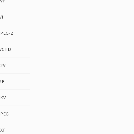
SWF
VI
MPEG-2
AVCHD
M2V
SF
MKV
MPEG
MXF