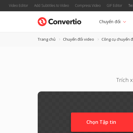
Video Editor
Add Subtitles to Video
Compress Video
GIF Editor
Te
Chuyển đổi
Trang chủ
Chuyển đổi video
Công cụ chuyển 
Trích 
Chọn Tập tin