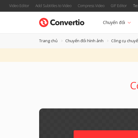
Video Editor
Add Subtitles to Video
Compress Video
GIF Editor
Te
Chuyển đổi
Trang chủ
Chuyển đổi hình ảnh
Công cụ chuy
C