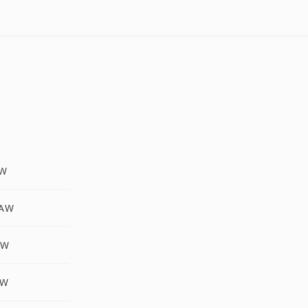
AW
 AW
AW
AW