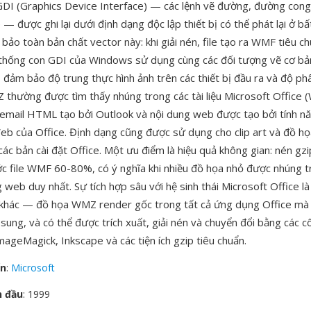
GDI (Graphics Device Interface) — các lệnh vẽ đường, đường cong,
— được ghi lại dưới định dạng độc lập thiết bị có thể phát lại ở b
bảo toàn bản chất vector này: khi giải nén, file tạo ra WMF tiêu c
thống con GDI của Windows sử dụng cùng các đối tượng vẽ cơ bản
 đảm bảo độ trung thực hình ảnh trên các thiết bị đầu ra và độ phâ
Z thường được tìm thấy nhúng trong các tài liệu Microsoft Office (
email HTML tạo bởi Outlook và nội dung web được tạo bởi tính n
b của Office. Định dạng cũng được sử dụng cho clip art và đồ h
các bản cài đặt Office. Một ưu điểm là hiệu quả không gian: nén gz
ớc file WMF 60-80%, có ý nghĩa khi nhiều đồ họa nhỏ được nhúng t
g web duy nhất. Sự tích hợp sâu với hệ sinh thái Microsoft Office l
 khác — đồ họa WMZ render gốc trong tất cả ứng dụng Office mà
ung, và có thể được trích xuất, giải nén và chuyển đổi bằng các 
ImageMagick, Inkscape và các tiện ích gzip tiêu chuẩn.
ển
:
Microsoft
n đầu
: 1999