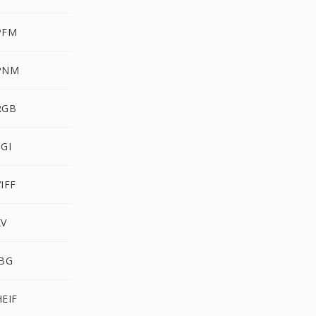
PFM
PNM
RGB
GI
IFF
XV
JBG
EIF