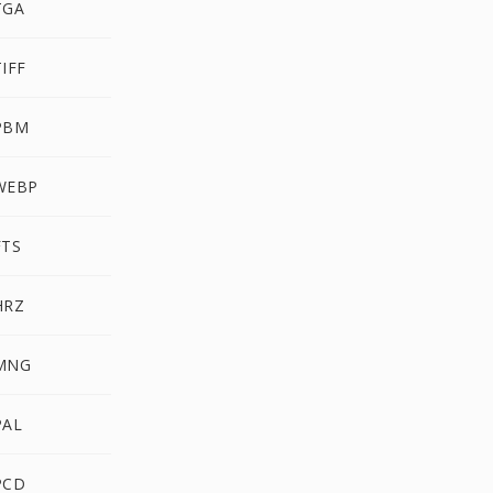
TGA
IFF
PBM
WEBP
FTS
HRZ
MNG
PAL
PCD