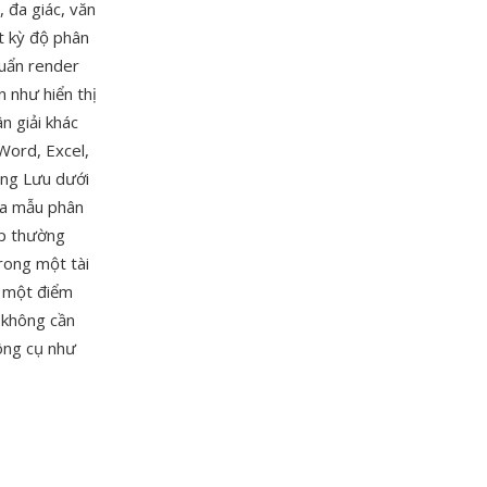
 đa giác, văn
ất kỳ độ phân
huẩn render
 như hiển thị
n giải khác
Word, Excel,
ăng Lưu dưới
ọa mẫu phân
ip thường
rong một tài
à một điểm
 không cần
công cụ như