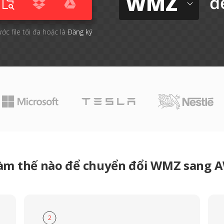
WMZ
đ
ước file tối đa hoặc là
Đăng ký
àm thế nào để chuyển đổi WMZ sang 
2