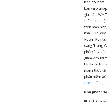
lệnh gọi hàm 
bản và bitmap 
giải nào. WMZ 
thông qua hệ 
trên màn hình,
nhau. File WM
PowerPoint), 
dạng Trang We
phối cùng với 
giảm kích thư
liệu hoặc tran
mạnh thực tế
phần mềm bổ s
LibreOffice
, 
Nhà phát tri
Phát hành lầ