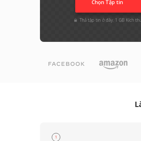
Chọn Tập tin
Thả tập tin ở đây. 1 GB Kích th
L
1