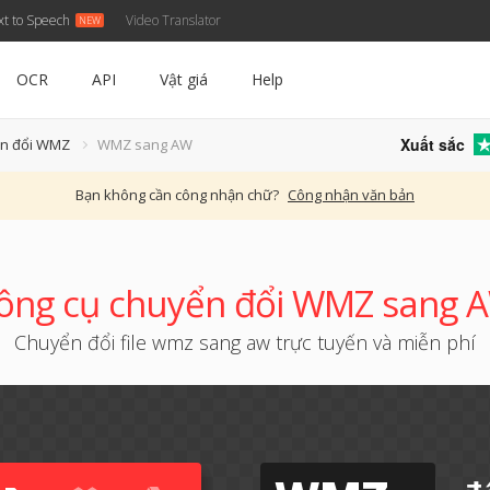
xt to Speech
Video Translator
OCR
API
Vật giá
Help
Xuất sắc
ển đổi WMZ
WMZ sang AW
Bạn không cần công nhận chữ?
Công nhận văn bản
ông cụ chuyển đổi WMZ sang 
Chuyển đổi file wmz sang aw trực tuyến và miễn phí