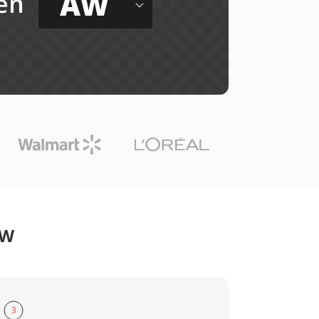
AW
ến
AW
3