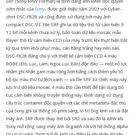
SRF (Sony RAW Format) là định dạng ảnh RAW độc quyền
sớm nhất của
Sony
, được giới thiệu năm 2003 với Cyber-
shot DSC-F828 và cũng được sử dụng bởi máy ảnh
compact DSC-V3. File SRF ghi lại dữ liệu thô từ cảm biến ở
12 bit mỗi kênh chưa xử lý, bảo toàn dữ liệu mosaic mẫu
Bayer thô từ cảm biến CCD của máy trước khi thực hiện bất
kỳ quá trình khôi phục màu, cân bằng trắng hay nén nào.
DSC-F828 đáng chú ý với thiết kế cảm biến CCD 4 màu
RGBE (Đỏ, Lục, Lam, Ngọc Lục Bảo) độc đáo — một nỗ lực
nhằm ghi nhận gam màu rộng hơn bằng cách thêm yếu tố
bộ lọc màu thứ tư lệch xanh — và file SRF từ chiếc máy này
lưu trữ dữ liệu mosaic 4 màu thô cần thiết để tận dụng bố
cục cảm biến không truyền thống này. Định dạng sử dụng
cấu trúc container độc quyền với các thẻ metadata đặc thù
của Sony ghi lại thông số phơi sáng, vị trí ống kính và cài đặt
máy ảnh. SRF được thay thế bởi SR2 và sau đó là ARW khi
Sony mở rộng sang máy ảnh ống kính rời với hệ thống Alpha
DSLR từ năm 2006 trở đi. Một ưu điểm là ghi nhận dữ liệu