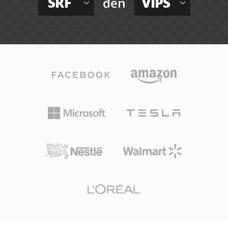
SRF
VIPS
đến