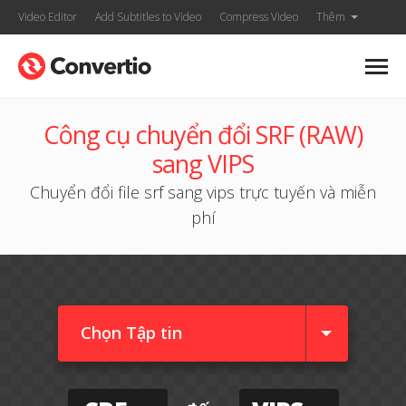
Video Editor
Add Subtitles to Video
Compress Video
Thêm
Công cụ chuyển đổi SRF (RAW)
sang VIPS
Chuyển đổi file srf sang vips trực tuyến và miễn
phí
Chọn Tập tin