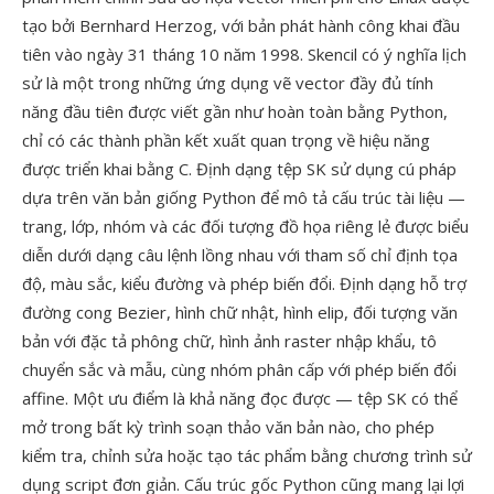
tạo bởi Bernhard Herzog, với bản phát hành công khai đầu
tiên vào ngày 31 tháng 10 năm 1998. Skencil có ý nghĩa lịch
sử là một trong những ứng dụng vẽ vector đầy đủ tính
năng đầu tiên được viết gần như hoàn toàn bằng Python,
chỉ có các thành phần kết xuất quan trọng về hiệu năng
được triển khai bằng C. Định dạng tệp SK sử dụng cú pháp
dựa trên văn bản giống Python để mô tả cấu trúc tài liệu —
trang, lớp, nhóm và các đối tượng đồ họa riêng lẻ được biểu
diễn dưới dạng câu lệnh lồng nhau với tham số chỉ định tọa
độ, màu sắc, kiểu đường và phép biến đổi. Định dạng hỗ trợ
đường cong Bezier, hình chữ nhật, hình elip, đối tượng văn
bản với đặc tả phông chữ, hình ảnh raster nhập khẩu, tô
chuyển sắc và mẫu, cùng nhóm phân cấp với phép biến đổi
affine. Một ưu điểm là khả năng đọc được — tệp SK có thể
mở trong bất kỳ trình soạn thảo văn bản nào, cho phép
kiểm tra, chỉnh sửa hoặc tạo tác phẩm bằng chương trình sử
dụng script đơn giản. Cấu trúc gốc Python cũng mang lại lợi