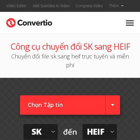
Video Editor
Add Subtitles to Video
Compress Video
Thêm
Công cụ chuyển đổi SK sang HEIF
Chuyển đổi file sk sang heif trực tuyến và miễn
phí
Chọn Tập tin
SK
HEIF
đến