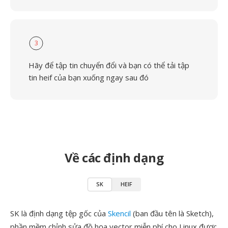
3
Hãy để tập tin chuyển đổi và bạn có thể tải tập
tin heif của bạn xuống ngay sau đó
Về các định dạng
SK
HEIF
SK là định dạng tệp gốc của
Skencil
(ban đầu tên là Sketch),
phần mềm chỉnh sửa đồ họa vector miễn phí cho Linux được