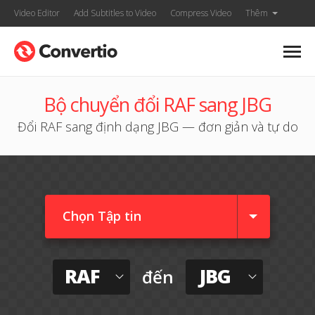
Video Editor
Add Subtitles to Video
Compress Video
Thêm
Bộ chuyển đổi RAF sang JBG
Đổi RAF sang định dạng JBG — đơn giản và tự do
Chọn Tập tin
RAF
JBG
đến