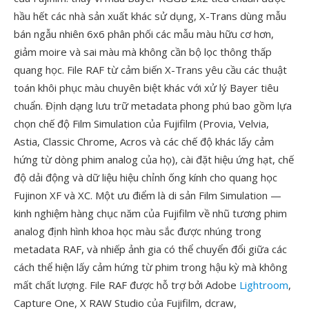
hầu hết các nhà sản xuất khác sử dụng, X-Trans dùng mẫu
bán ngẫu nhiên 6x6 phân phối các mẫu màu hữu cơ hơn,
giảm moire và sai màu mà không cần bộ lọc thông thấp
quang học. File RAF từ cảm biến X-Trans yêu cầu các thuật
toán khôi phục màu chuyên biệt khác với xử lý Bayer tiêu
chuẩn. Định dạng lưu trữ metadata phong phú bao gồm lựa
chọn chế độ Film Simulation của Fujifilm (Provia, Velvia,
Astia, Classic Chrome, Acros và các chế độ khác lấy cảm
hứng từ dòng phim analog của họ), cài đặt hiệu ứng hạt, chế
độ dải động và dữ liệu hiệu chỉnh ống kính cho quang học
Fujinon XF và XC. Một ưu điểm là di sản Film Simulation —
kinh nghiệm hàng chục năm của Fujifilm về nhũ tương phim
analog định hình khoa học màu sắc được nhúng trong
metadata RAF, và nhiếp ảnh gia có thể chuyển đổi giữa các
cách thể hiện lấy cảm hứng từ phim trong hậu kỳ mà không
mất chất lượng. File RAF được hỗ trợ bởi Adobe
Lightroom
,
Capture One, X RAW Studio của Fujifilm, dcraw,