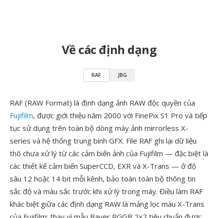
Về các định dạng
RAF
JBG
RAF (RAW Format) là định dạng ảnh RAW độc quyền của
Fujifilm
, được giới thiệu năm 2000 với FinePix S1 Pro và tiếp
tục sử dụng trên toàn bộ dòng máy ảnh mirrorless X-
series và hệ thống trung bình GFX. File RAF ghi lại dữ liệu
thô chưa xử lý từ các cảm biến ảnh của Fujifilm — đặc biệt là
các thiết kế cảm biến SuperCCD, EXR và X-Trans — ở độ
sâu 12 hoặc 14 bit mỗi kênh, bảo toàn toàn bộ thông tin
sắc độ và màu sắc trước khi xử lý trong máy. Điều làm RAF
khác biệt giữa các định dạng RAW là mảng lọc màu X-Trans
của Fujifilm: thay vì mẫu Bayer RGGB 2x2 tiêu chuẩn được