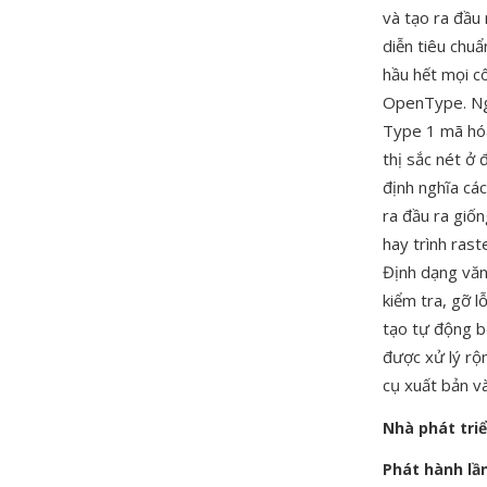
và tạo ra đầu 
diễn tiêu chu
hầu hết mọi c
OpenType. Ng
Type 1 mã hóa
thị sắc nét ở
định nghĩa các
ra đầu ra giốn
hay trình rast
Định dạng văn
kiểm tra, gỡ l
tạo tự động b
được xử lý rộ
cụ xuất bản v
Nhà phát tri
Phát hành lầ