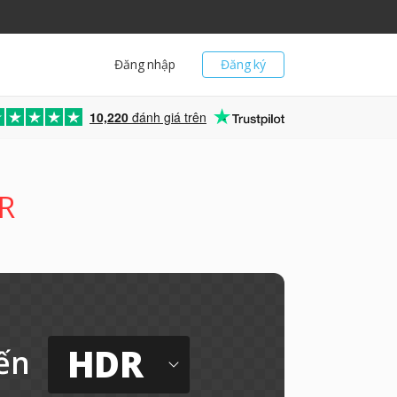
Đăng nhập
Đăng ký
10,220
đánh giá trên
DR
HDR
ến