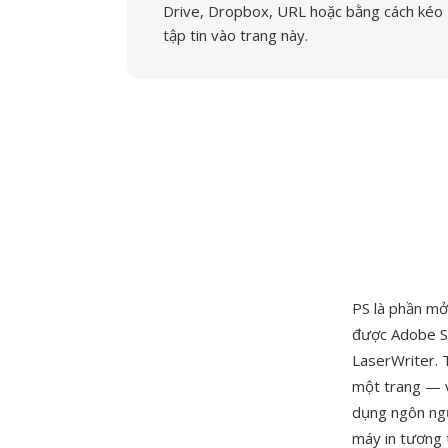
Drive, Dropbox, URL hoặc bằng cách kéo
tập tin vào trang này.
PS là phần mở
được Adobe Sy
LaserWriter. 
một trang — v
dụng ngôn ngữ
máy in tương t