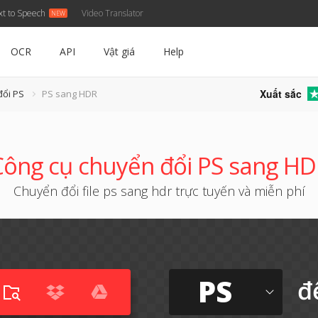
xt to Speech
Video Translator
OCR
API
Vật giá
Help
Xuất sắc
đổi PS
PS sang HDR
ông cụ chuyển đổi PS sang H
Chuyển đổi file ps sang hdr trực tuyến và miễn phí
PS
đ