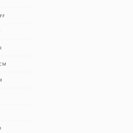
FF
T
R
OCM
M
3
O