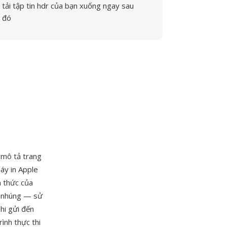
tải tập tin hdr của bạn xuống ngay sau
đó
 mô tả trang
áy in Apple
h thức của
r nhúng — sử
hi gửi đến
ình thực thi