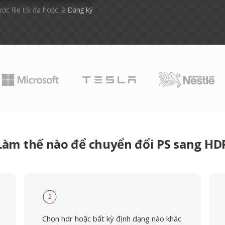
ước file tối đa hoặc là
Đăng ký
Làm thế nào để chuyển đổi PS sang HD
2
Chọn hdr hoặc bất kỳ định dạng nào khác