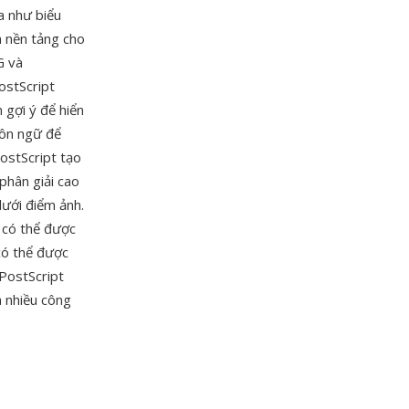
a như biểu
h nền tảng cho
G và
ostScript
 gợi ý để hiển
gôn ngữ để
PostScript tạo
phân giải cao
lưới điểm ảnh.
 có thể được
 có thể được
PostScript
à nhiều công