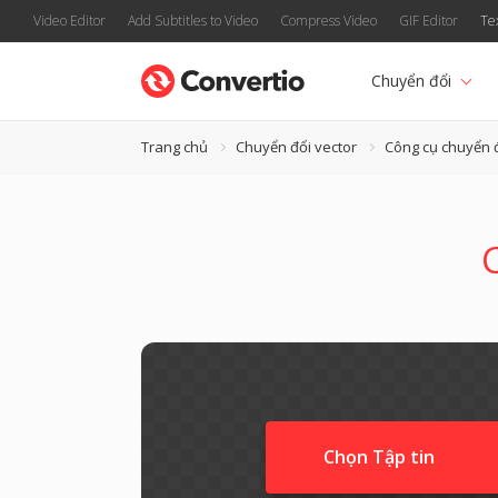
Video Editor
Add Subtitles to Video
Compress Video
GIF Editor
Te
Chuyển đổi
Trang chủ
Chuyển đổi vector
Công cụ chuyển 
C
Chọn Tập tin