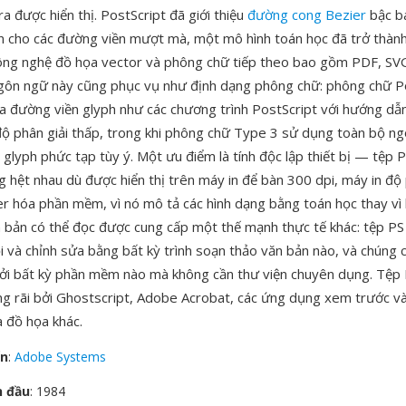
ra được hiển thị. PostScript đã giới thiệu
đường cong Bezier
bậc b
ẩn cho các đường viền mượt mà, một mô hình toán học đã trở thàn
ông nghệ đồ họa vector và phông chữ tiếp theo bao gồm PDF, SV
ôn ngữ này cũng phục vụ như định dạng phông chữ: phông chữ P
 đường viền glyph như các chương trình PostScript với hướng dẫn
 độ phân giải thấp, trong khi phông chữ Type 3 sử dụng toàn bộ n
 glyph phức tạp tùy ý. Một ưu điểm là tính độc lập thiết bị — tệp 
g hệt nhau dù được hiển thị trên máy in để bàn 300 dpi, máy in độ 
er hóa phần mềm, vì nó mô tả các hình dạng bằng toán học thay vì 
 bản có thể đọc được cung cấp một thế mạnh thực tế khác: tệp PS
ỗi và chỉnh sửa bằng bất kỳ trình soạn thảo văn bản nào, và chúng
ởi bất kỳ phần mềm nào mà không cần thư viện chuyên dụng. Tệp 
ng rãi bởi Ghostscript, Adobe Acrobat, các ứng dụng xem trước v
à đồ họa khác.
ển
:
Adobe Systems
n đầu
: 1984