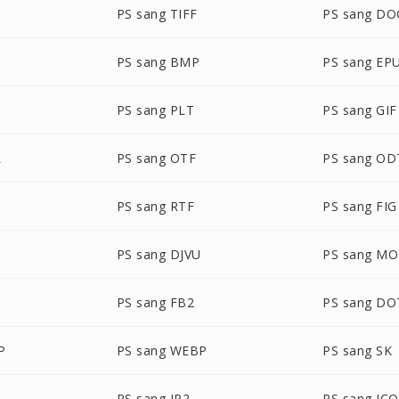
PS sang TIFF
PS sang DO
PS sang BMP
PS sang EP
PS sang PLT
PS sang GIF
L
PS sang OTF
PS sang OD
PS sang RTF
PS sang FIG
PS sang DJVU
PS sang MO
PS sang FB2
PS sang DO
P
PS sang WEBP
PS sang SK
PS sang JP2
PS sang ICO