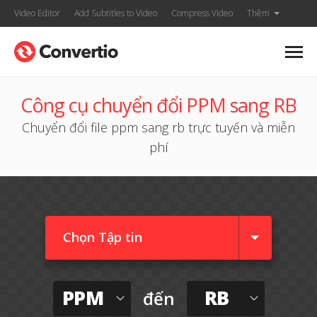
Video Editor
Add Subtitles to Video
Compress Video
Thêm
Công cụ chuyển đổi PPM sang RB
Chuyển đổi file ppm sang rb trực tuyến và miễn
phí
Chọn Tập tin
PPM
RB
đến