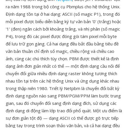
ra năm 1988 trong bộ công cụ Pbmplus cho hệ thống Unix.
Định dạng tồn tại ở hai dạng: ASCII (số magic P1), trong đó
mỗi pixel được biểu diễn bằng ký tự văn bản '0' (trắng) hoặc
'1' (đen) ngăn cách bởi khoảng trắng, và nhị phân (số magic
P4), trong đó các pixel được đóng gói tám pixel mỗi byte
để lưu trữ gọn gàng. Cả hai dạng đều bắt đầu bằng tiêu đề
văn bản thuần chỉ định số magic, chiều rộng và chiều cao
ảnh, cùng các chú thích tùy chọn. PBM được thiết kế là định
dạng ảnh đơn giản nhất có thể — một định dạng cầu nối để
chuyển đổi giữa nhiều định dạng raster không tương thích
nhau tồn tại trên các hệ thống Unix và ứng dụng khác nhau
trong thập niên 1980. Triết lý Netpbm là chuyển đổi bất kỳ
định dạng nguồn nào sang PBM/PGM/PPM làm bước trung
gian, sau đó chuyển đổi sang định dạng đích, sử dụng các
định dạng di động làm lớp trao đổi phổ quát. Một ưu điểm là
sự đơn giản tột độ — dạng ASCII có thể được gõ trực tiếp
bằng tay trong trình soạn thảo văn bản, và cả hai dạng đều