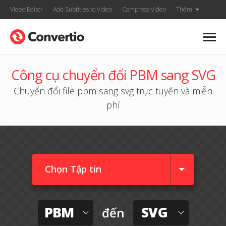
Video Editor
Add Subtitles to Video
Compress Video
Thêm
Công cụ chuyển đổi PBM sang SVG
Chuyển đổi file pbm sang svg trực tuyến và miễn
phí
Chọn Tập tin
PBM
SVG
đến