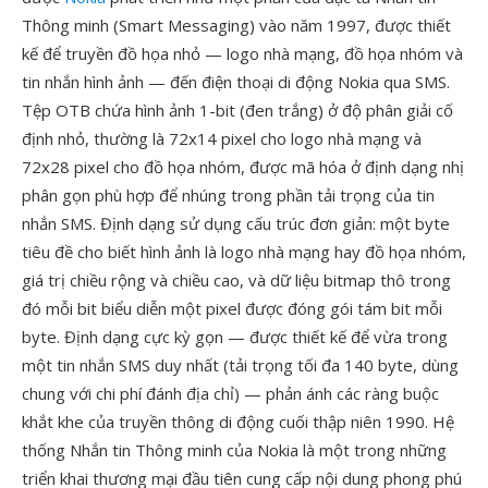
Thông minh (Smart Messaging) vào năm 1997, được thiết
kế để truyền đồ họa nhỏ — logo nhà mạng, đồ họa nhóm và
tin nhắn hình ảnh — đến điện thoại di động Nokia qua SMS.
Tệp OTB chứa hình ảnh 1-bit (đen trắng) ở độ phân giải cố
định nhỏ, thường là 72x14 pixel cho logo nhà mạng và
72x28 pixel cho đồ họa nhóm, được mã hóa ở định dạng nhị
phân gọn phù hợp để nhúng trong phần tải trọng của tin
nhắn SMS. Định dạng sử dụng cấu trúc đơn giản: một byte
tiêu đề cho biết hình ảnh là logo nhà mạng hay đồ họa nhóm,
giá trị chiều rộng và chiều cao, và dữ liệu bitmap thô trong
đó mỗi bit biểu diễn một pixel được đóng gói tám bit mỗi
byte. Định dạng cực kỳ gọn — được thiết kế để vừa trong
một tin nhắn SMS duy nhất (tải trọng tối đa 140 byte, dùng
chung với chi phí đánh địa chỉ) — phản ánh các ràng buộc
khắt khe của truyền thông di động cuối thập niên 1990. Hệ
thống Nhắn tin Thông minh của Nokia là một trong những
triển khai thương mại đầu tiên cung cấp nội dung phong phú