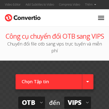
Video Editor
Add Subtitles to Video
Compress Video
Thêm
Công cụ chuyển đổi OTB sang VIPS
Chuyển đổi file otb sang vips trực tuyến và miễn
phí
Chọn Tập tin
OTB
VIPS
đến