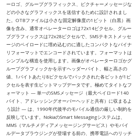
ーロゴ、グループグラフィックス、ピクチャーメッセージな
どの小さなグラフィックスを送信するために設計されまし
た。OTBファイルは小さな固定解像度の1ビット（白黒）画
像を含み、通常オペレーターロゴは72x14ピクセル、グルー
プグラフィックスは72x28ピクセルで、SMSテキストメッセ
ージのペイロードに埋め込むのに適したコンパクトなバイナ
リフォーマットでエンコードされています。フォーマットは
シンプルな構造を使用します。画像がオペレーターロゴかグ
ループグラフィックかを示すヘッダーバイト、幅と高さの
値、1バイトあたり8ピクセルでパックされた各ビットが1ピ
クセルを表す生ビットマップデータです。極めてタイトなフ
ォーマット — 単一のSMSメッセージ（最大ペイロード140
バイト、アドレッシングオーバーヘッドと共有）に収まるよ
う設計 — は、1990年代後半のモバイル通信の厳しい制約を
反映しています。NokiaのSmart Messagingシステムは、
MMS（マルチメディアメッセージングサービス）やモバイ
ルデータブラウジングが登場する前の、携帯電話へのリッチ