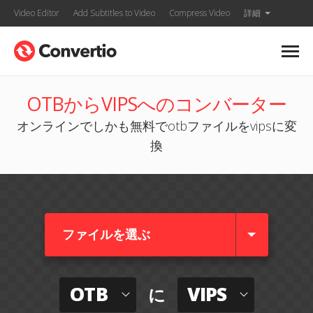
Video Editor
Add Subtitles to Video
Compress Video
詳細
OTBからVIPSへのコンバーター
オンラインでしかも無料でotbファイルをvipsに変
換
ファイルを選ぶ
OTB
VIPS
に