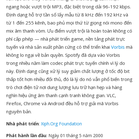
ngang hoặc vượt trội MP3, đặc biệt trong dải 96-192 kbps.
Định dạng hỗ trợ tần số lấy mẫu từ 8 kHz đến 192 kHz và
từ 1 đến 255 kênh, bao phủ mọi thứ từ giọng nói mono đến
mix âm thanh vòm. Ưu điểm vượt trội là hoàn toàn không có
phí cấp phép — nhà phát triển game, nền tảng phát trực
tuyến và nhà sản xuất phần cứng có thể triển khai
Vorbis
mà
không lo ngại về bản quyền. Spotify đã dựa vào Vorbis
trong nhiều năm làm codec phát trực tuyến chính vì lý do
này. Định dạng cũng xử lý suy giảm chất lượng ở tốc độ bit
thấp tốt hơn nhiều đối thủ, đó là lý do nó vẫn phổ biến trong
trò chơi điện tử nơi dung lượng lưu trữ hạn hẹp và hàng
nghìn hiệu ứng âm thanh cạnh tranh không gian. VLC,
Firefox, Chrome và Android đều hỗ trợ giải mã Vorbis
nguyên bản.
Nhà phát triển
:
Xiph.Org Foundation
Phát hành lần đầu
: Ngày 01 tháng 5 năm 2000