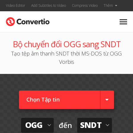
Video Editor
Add Subtitles to Video
Compress Video
Thêm
Bộ chuyển đổi OGG sang SNDT
Tạo tệp âm thanh SNDT thời MS-DOS từ OGG
Vorbis
Chọn Tập tin
OGG
SNDT
đến