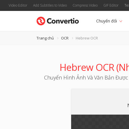
Video Editor
Add Subtitles to Video
Compress Video
GIF Editor
Te
Chuyển đổi
Trang chủ
OCR
Hebrew OCR
Hebrew OCR (Nhậ
Chuyển Hình Ảnh Và Văn Bản Được Q