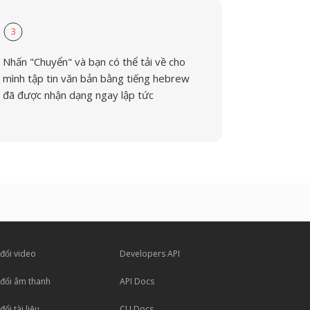
3
Nhấn "Chuyển" và bạn có thể tải về cho
mình tập tin văn bản bằng tiếng hebrew
đã được nhận dạng ngay lập tức
đổi video
Developers API
đổi âm thanh
API Docs
ổi tài liệu
CLI Docs