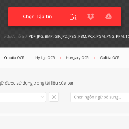
Chọn Tập tin
file được hỗ trợ:
PDF, JPG, BMP, GIF, JP2, JPEG, PBM, PCX, PGM, PNG, PPM, T
Croatia OCR
Hy Lạp OCR
Hungary OCR
Galicia OCR
ữ được sử dụng trong tài liệu của bạn
Chọn ngôn ngữ bổ sung...