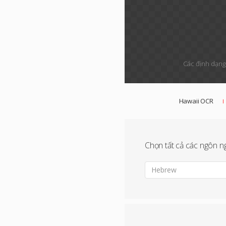
Các định dạng 
Hawaii OCR
Chọn tất cả các ngôn ng
Hebrew