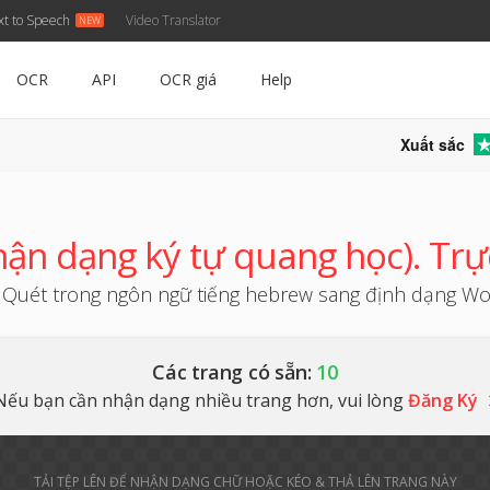
xt to Speech
Video Translator
OCR
API
OCR giá
Help
Xuất sắc
n dạng ký tự quang học). Trự
uét trong ngôn ngữ tiếng hebrew sang định dạng Word
Các trang có sẵn:
10
Nếu bạn cần nhận dạng nhiều trang hơn, vui lòng
Đăng Ký
TẢI TỆP LÊN ĐỂ NHẬN DẠNG CHỮ HOẶC KÉO & THẢ LÊN TRANG NÀY