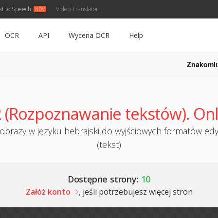
xt to Speech
Video Translator
OCR
API
Wycena OCR
Help
Znakomit
 (Rozpoznawanie tekstów). Onl
razy w języku hebrajski do wyjściowych formatów edy
(tekst)
Dostępne strony:
10
Załóż konto
, jeśli potrzebujesz więcej stron