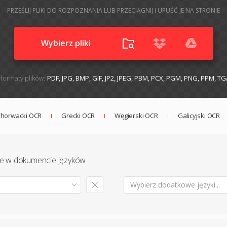
PRZEŚLIJ PLIKI DO ROZPOZNANIA LUB PRZECIĄGNIJ I UPUŚĆ JE NA STRONIE
Wybierz pliki
formaty plików:
PDF, JPG, BMP, GIF, JP2, JPEG, PBM, PCX, PGM, PNG, PPM, TG
horwacki OCR
Grecki OCR
Węgierski OCR
Galicyjski OCR
te w dokumencie języków
Wybierz dodatkowe języki...