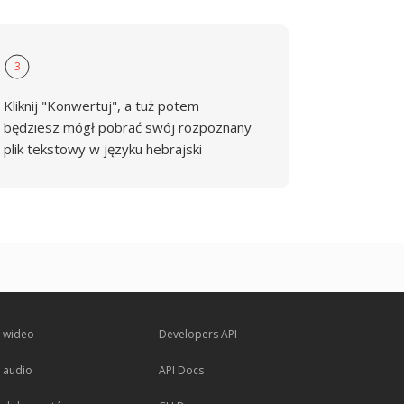
3
Kliknij "Konwertuj", a tuż potem
będziesz mógł pobrać swój rozpoznany
plik tekstowy w języku hebrajski
 wideo
Developers API
 audio
API Docs