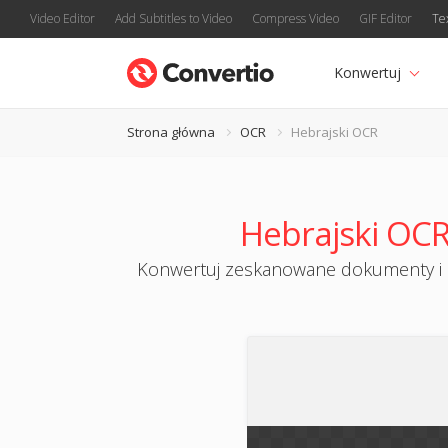
Video Editor
Add Subtitles to Video
Compress Video
GIF Editor
Te
Konwertuj
Strona główna
OCR
Hebrajski OCR
Hebrajski OCR
Konwertuj zeskanowane dokumenty i ob