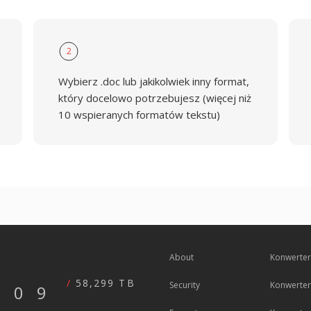
2
Wybierz .doc lub jakikolwiek inny format,
który docelowo potrzebujesz (więcej niż
10 wspieranych formatów tekstu)
About
Konwerter
58,299 TB
Security
Konwerter
609