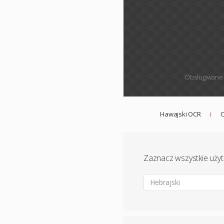
Obsługiwane 
Hawajski OCR
C
Zaznacz wszystkie uży
Hebrajski