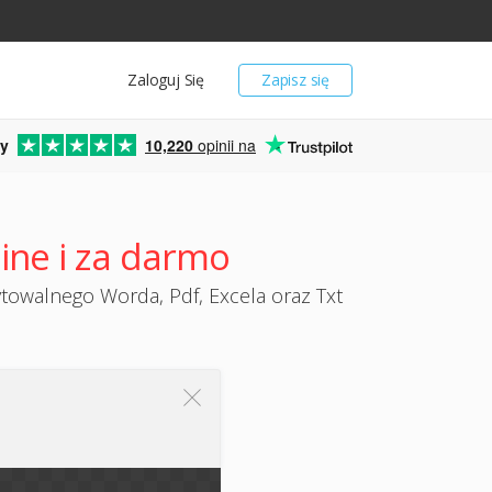
Zaloguj Się
Zapisz się
y
10,220
opinii na
ine i za darmo
towalnego Worda, Pdf, Excela oraz Txt