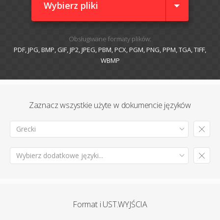
Wybierz pliki
Obsługiwane formaty plików:
PDF, JPG, BMP, GIF, JP2, JPEG, PBM, PCX, PGM, PNG, PPM, TGA, TIFF,
WBMP
Zaznacz wszystkie użyte w dokumencie języków
Grecki
Wybierz dodatkowe języki...
Format i UST.WYJŚCIA