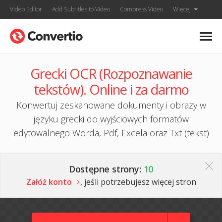
Video Editor
Add Subtitles to Video
Compress Video
Więcej
Grecki OCR (Rozpoznawanie
tekstów). Online i za darmo
Konwertuj zeskanowane dokumenty i obrazy w
języku grecki do wyjściowych formatów
edytowalnego Worda, Pdf, Excela oraz Txt (tekst)
Dostępne strony:
10
Załóż konto
, jeśli potrzebujesz więcej stron