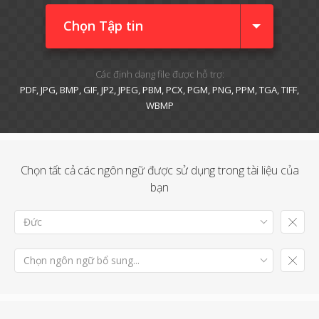
Chọn Tập tin
Các định dạng file được hỗ trợ:
PDF, JPG, BMP, GIF, JP2, JPEG, PBM, PCX, PGM, PNG, PPM, TGA, TIFF,
WBMP
Chọn tất cả các ngôn ngữ được sử dụng trong tài liệu của
bạn
Đức
Chọn ngôn ngữ bổ sung...