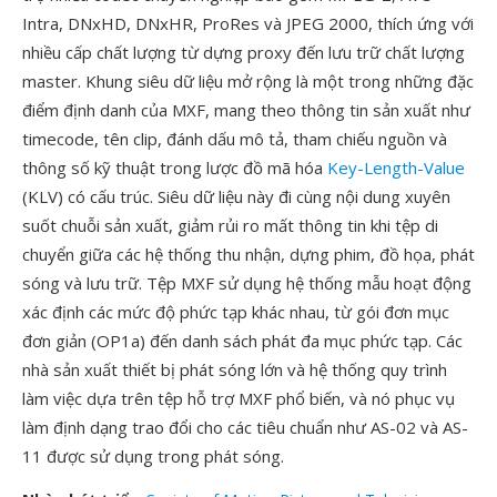
Intra, DNxHD, DNxHR, ProRes và JPEG 2000, thích ứng với
nhiều cấp chất lượng từ dựng proxy đến lưu trữ chất lượng
master. Khung siêu dữ liệu mở rộng là một trong những đặc
điểm định danh của MXF, mang theo thông tin sản xuất như
timecode, tên clip, đánh dấu mô tả, tham chiếu nguồn và
thông số kỹ thuật trong lược đồ mã hóa
Key-Length-Value
(KLV) có cấu trúc. Siêu dữ liệu này đi cùng nội dung xuyên
suốt chuỗi sản xuất, giảm rủi ro mất thông tin khi tệp di
chuyển giữa các hệ thống thu nhận, dựng phim, đồ họa, phát
sóng và lưu trữ. Tệp MXF sử dụng hệ thống mẫu hoạt động
xác định các mức độ phức tạp khác nhau, từ gói đơn mục
đơn giản (OP1a) đến danh sách phát đa mục phức tạp. Các
nhà sản xuất thiết bị phát sóng lớn và hệ thống quy trình
làm việc dựa trên tệp hỗ trợ MXF phổ biến, và nó phục vụ
làm định dạng trao đổi cho các tiêu chuẩn như AS-02 và AS-
11 được sử dụng trong phát sóng.