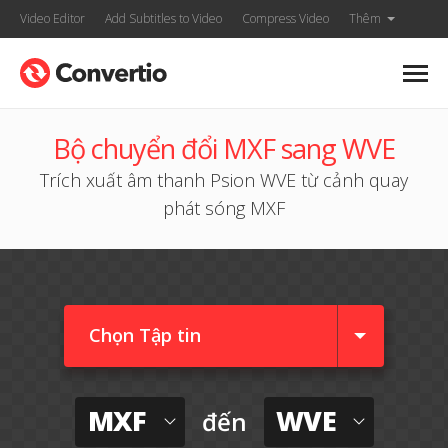
Video Editor
Add Subtitles to Video
Compress Video
Thêm
Bộ chuyển đổi MXF sang WVE
Trích xuất âm thanh Psion WVE từ cảnh quay
phát sóng MXF
Chọn Tập tin
MXF
WVE
đến