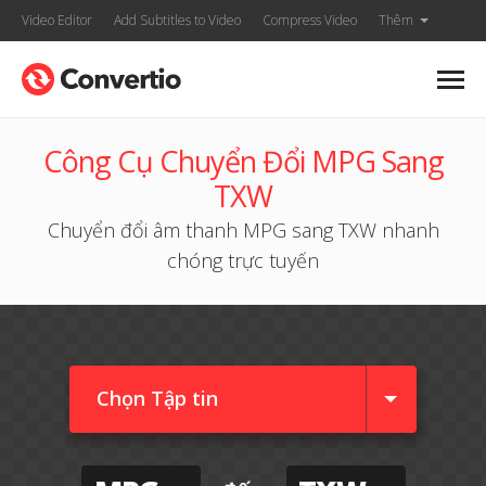
Video Editor
Add Subtitles to Video
Compress Video
Thêm
Công Cụ Chuyển Đổi MPG Sang
TXW
Chuyển đổi âm thanh MPG sang TXW nhanh
chóng trực tuyến
Chọn Tập tin