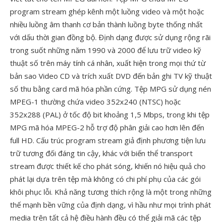
program stream ghép kênh một luồng video và một hoặc
nhiều luồng âm thanh cơ bản thành luồng byte thống nhất
với dấu thời gian đồng bộ. Định dạng được sử dụng rộng rãi
trong suốt những năm 1990 và 2000 để lưu trữ video kỹ
thuật số trên máy tính cá nhân, xuất hiện trong mọi thứ từ
bản sao Video CD và trích xuất DVD đến bản ghi TV kỹ thuật
số thu bằng card mã hóa phần cứng. Tệp MPG sử dụng nén
MPEG-1 thường chứa video 352x240 (NTSC) hoặc
352x288 (PAL) ở tốc độ bit khoảng 1,5 Mbps, trong khi tệp
MPG mã hóa MPEG-2 hỗ trợ độ phân giải cao hơn lên đến
full HD. Cấu trúc program stream giả định phương tiện lưu
trữ tương đối đáng tin cậy, khác với biến thể transport
stream được thiết kế cho phát sóng, khiến nó hiệu quả cho
phát lại dựa trên tệp mà không có chi phí phụ của các gói
khôi phục lỗi. Khả năng tương thích rộng là một trong những
thế mạnh bền vững của định dạng, vì hầu như mọi trình phát
media trên tất cả hệ điều hành đều có thể giải mã các tệp