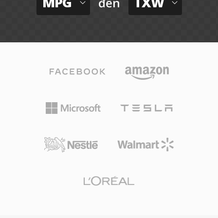
MPG
TXW
đến